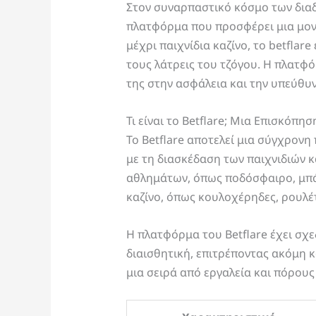
Στον συναρπαστικό κόσμο των δια
πλατφόρμα που προσφέρει μια μονα
μέχρι παιχνίδια καζίνο, το betflar
τους λάτρεις του τζόγου. Η πλατφό
της στην ασφάλεια και την υπεύθυ
Τι είναι το Betflare; Μια Επισκόπησ
Το Betflare αποτελεί μια σύγχρον
με τη διασκέδαση των παιχνιδιών κ
αθλημάτων, όπως ποδόσφαιρο, μπάσκ
καζίνο, όπως κουλοχέρηδες, ρουλέτ
Η πλατφόρμα του Betflare έχει σχε
διαισθητική, επιτρέποντας ακόμη 
μια σειρά από εργαλεία και πόρου