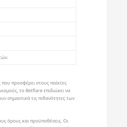
τών.
ς που προσφέρει στους παίκτες
σμούς, το Betflare επιδιώκει να
υν σημαντικά τις πιθανότητες των
ους όρους και προϋποθέσεις. Οι