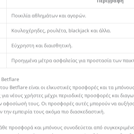
Περιγραφή
Ποικιλία αθλημάτων και αγορών.
Κουλοχέρηδες, ρουλέτα, blackjack και άλλα.
Εύχρηστη και διαισθητική.
Προηγμένα μέτρα ασφαλείας για προστασία των παικ
Betflare
ου Betflare είναι οι ελκυστικές προσφορές και τα μπόνου
ια νέους χρήστες μέχρι περιοδικές προσφορές και διαγωνι
την αφοσίωσή τους. Οι προσφορές αυτές μπορούν να αυξήσο
ν την εμπειρία τους ακόμα πιο διασκεδαστική.
 κάθε προσφορά και μπόνους συνοδεύεται από συγκεκριμέν