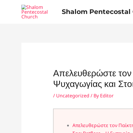
Skip
Shalom Pentecostal
to
content
Απελευθερώστε τον 
Ψυχαγωγίας και Στο
/
Uncategorized
/ By
Editor
Απελευθερώστε τον Παίκτ