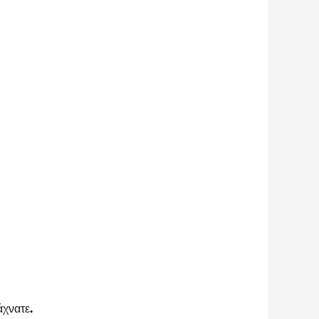
χνατε.