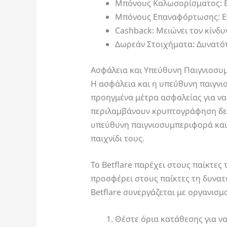
Μπόνους Καλωσορίσματος: Ελ
Μπόνους Επαναφόρτωσης: Εν
Cashback: Μειώνει τον κίνδυ
Δωρεάν Στοιχήματα: Δυνατότ
Ασφάλεια και Υπεύθυνη Παιγνιοσυ
Η ασφάλεια και η υπεύθυνη παιγνι
προηγμένα μέτρα ασφαλείας για να
περιλαμβάνουν κρυπτογράφηση δεδο
υπεύθυνη παιγνιοσυμπεριφορά και π
παιχνίδι τους.
Το Betflare παρέχει στους παίκτες
προσφέρει στους παίκτες τη δυνατό
Betflare συνεργάζεται με οργανισ
Θέστε όρια κατάθεσης για ν