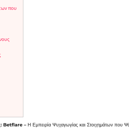
των που
νους
ς
: Betflare – Η Εμπειρία Ψυχαγωγίας και Στοιχημάτων που Ψά