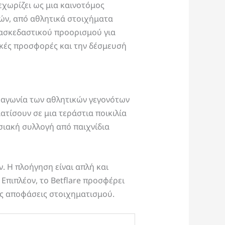
εχωρίζει ως μια καινοτόμος
γών, από αθλητικά στοιχήματα
 διασκεδαστικού προορισμού για
τικές προσφορές και την δέσμευσή
 αγωνία των αθλητικών γεγονότων
ατίσουν σε μια τεράστια ποικιλία
ωσιακή συλλογή από παιχνίδια
. Η πλοήγηση είναι απλή και
Επιπλέον, το Betflare προσφέρει
ες αποφάσεις στοιχηματισμού.