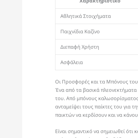
Χαρακτηριστικό
Αθλητικά Στοιχήματα
Παιχνίδια Καζίνο
Διεπαφή Χρήστη
Ασφάλεια
Οι Προσφορές και τα Μπόνους του 
Ένα από τα βασικά πλεονεκτήματα τ
του. Από μπόνους καλωσορίσματος γ
ανταμείψει τους παίκτες του για 
παικτών να κερδίσουν και να κάνου
Είναι σημαντικό να σημειωθεί ότι