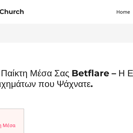
 Church
Home
Παίκτη Μέσα Σας Betflare – Η Ε
ιχημάτων που Ψάχνατε.
η Μέσα