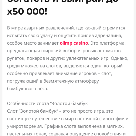
x50 000!
В мире азартных развлечений, где каждый стремится
испытать свою удачу и ощутить прилив адреналина,
особое место занимает
olimp casino
. Это платформа,
предлагающая широкий выбор игровых автоматов,
рулеток, покеров и других увлекательных игр. Однако,
среди множества слотов, выделяется один, который
особенно привлекает внимание игроков – слот,
погружающий в безмятежную атмосферу
бамбукового леса.
Особенности слота “Золотой бамбук”
Слот “Золотой бамбук” – это не просто игра, это
настоящее путешествие в мир восточной философии и
умиротворения. Графика слота выполнена в мягких,
пастельных тонах, создавая ощущение спокойствия и