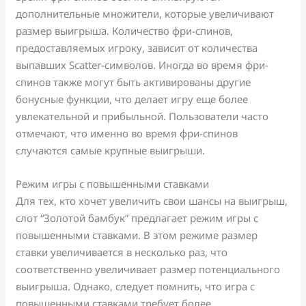
дополнительные множители, которые увеличивают
размер выигрыша. Количество фри-спинов,
предоставляемых игроку, зависит от количества
выпавших Scatter-символов. Иногда во время фри-
спинов также могут быть активированы другие
бонусные функции, что делает игру еще более
увлекательной и прибыльной. Пользователи часто
отмечают, что именно во время фри-спинов
случаются самые крупные выигрыши.
Режим игры с повышенными ставками
Для тех, кто хочет увеличить свои шансы на выигрыш,
слот “Золотой бамбук” предлагает режим игры с
повышенными ставками. В этом режиме размер
ставки увеличивается в несколько раз, что
соответственно увеличивает размер потенциального
выигрыша. Однако, следует помнить, что игра с
повышенными ставками требует более