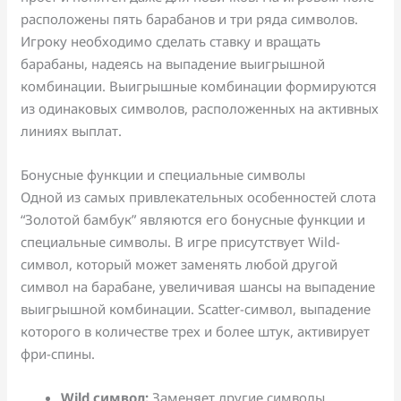
расположены пять барабанов и три ряда символов.
Игроку необходимо сделать ставку и вращать
барабаны, надеясь на выпадение выигрышной
комбинации. Выигрышные комбинации формируются
из одинаковых символов, расположенных на активных
линиях выплат.
Бонусные функции и специальные символы
Одной из самых привлекательных особенностей слота
“Золотой бамбук” являются его бонусные функции и
специальные символы. В игре присутствует Wild-
символ, который может заменять любой другой
символ на барабане, увеличивая шансы на выпадение
выигрышной комбинации. Scatter-символ, выпадение
которого в количестве трех и более штук, активирует
фри-спины.
Wild символ:
Заменяет другие символы,