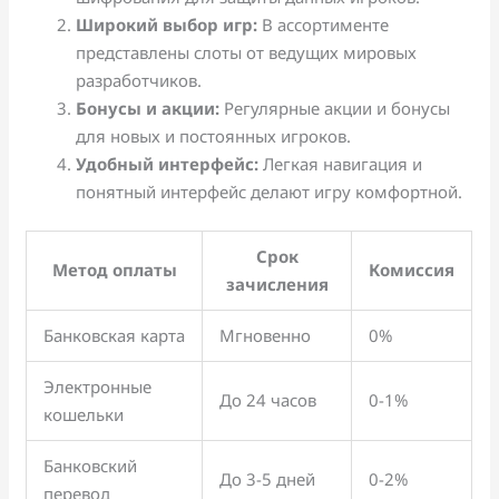
Широкий выбор игр:
В ассортименте
представлены слоты от ведущих мировых
разработчиков.
Бонусы и акции:
Регулярные акции и бонусы
для новых и постоянных игроков.
Удобный интерфейс:
Легкая навигация и
понятный интерфейс делают игру комфортной.
Срок
Метод оплаты
Комиссия
зачисления
Банковская карта
Мгновенно
0%
Электронные
До 24 часов
0-1%
кошельки
Банковский
До 3-5 дней
0-2%
перевод