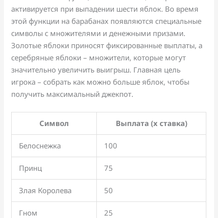
активируется при выпадении шести яблок. Во время
этой функции на барабанах появляются специальные
символы с множителями и денежными призами.
Золотые яблоки приносят фиксированные выплаты, а
серебряные яблоки – множители, которые могут
значительно увеличить выигрыш. Главная цель
игрока – собрать как можно больше яблок, чтобы
получить максимальный джекпот.
Символ
Выплата (x ставка)
Белоснежка
100
Принц
75
Злая Королева
50
Гном
25