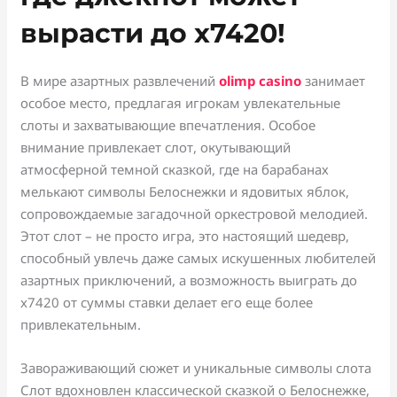
вырасти до x7420!
В мире азартных развлечений
olimp casino
занимает
особое место, предлагая игрокам увлекательные
слоты и захватывающие впечатления. Особое
внимание привлекает слот, окутывающий
атмосферной темной сказкой, где на барабанах
мелькают символы Белоснежки и ядовитых яблок,
сопровождаемые загадочной оркестровой мелодией.
Этот слот – не просто игра, это настоящий шедевр,
способный увлечь даже самых искушенных любителей
азартных приключений, а возможность выиграть до
x7420 от суммы ставки делает его еще более
привлекательным.
Завораживающий сюжет и уникальные символы слота
Слот вдохновлен классической сказкой о Белоснежке,