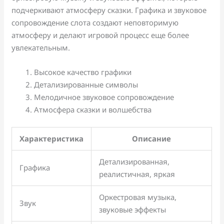
подчеркивают атмосферу сказки. Графика и звуковое
сопровождение слота создают неповторимую
атмосферу и делают игровой процесс еще более
увлекательным.
Высокое качество графики
Детализированные символы
Мелодичное звуковое сопровождение
Атмосфера сказки и волшебства
Характеристика
Описание
Детализированная,
Графика
реалистичная, яркая
Оркестровая музыка,
Звук
звуковые эффекты