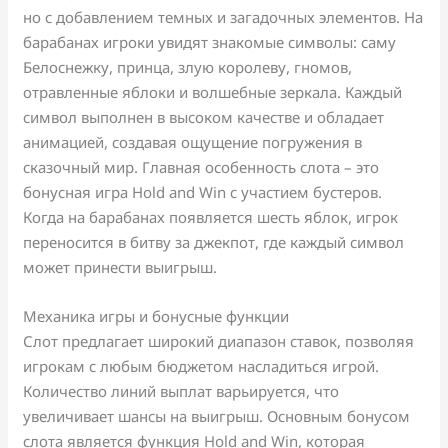
но с добавлением темных и загадочных элементов. На
барабанах игроки увидят знакомые символы: саму
Белоснежку, принца, злую королеву, гномов,
отравленные яблоки и волшебные зеркала. Каждый
символ выполнен в высоком качестве и обладает
анимацией, создавая ощущение погружения в
сказочный мир. Главная особенность слота – это
бонусная игра Hold and Win с участием бустеров.
Когда на барабанах появляется шесть яблок, игрок
переносится в битву за джекпот, где каждый символ
может принести выигрыш.
Механика игры и бонусные функции
Слот предлагает широкий диапазон ставок, позволяя
игрокам с любым бюджетом насладиться игрой.
Количество линий выплат варьируется, что
увеличивает шансы на выигрыш. Основным бонусом
слота является функция Hold and Win, которая