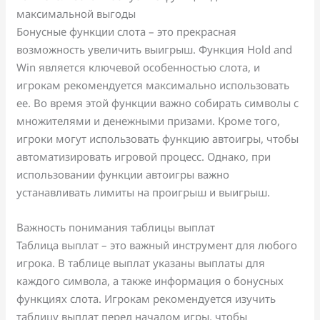
максимальной выгоды
Бонусные функции слота – это прекрасная
возможность увеличить выигрыш. Функция Hold and
Win является ключевой особенностью слота, и
игрокам рекомендуется максимально использовать
ее. Во время этой функции важно собирать символы с
множителями и денежными призами. Кроме того,
игроки могут использовать функцию автоигры, чтобы
автоматизировать игровой процесс. Однако, при
использовании функции автоигры важно
устанавливать лимиты на проигрыш и выигрыш.
Важность понимания таблицы выплат
Таблица выплат – это важный инструмент для любого
игрока. В таблице выплат указаны выплаты для
каждого символа, а также информация о бонусных
функциях слота. Игрокам рекомендуется изучить
таблицу выплат перед началом игры, чтобы