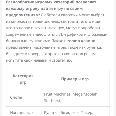
Разнообразие игровых категорий позволяет
каждому игроку найти игру по своим
предпочтениям:
Любители классики могут выбрать
из множества традиционных слотов, а те, кто ищет
что-то новое и захватывающее, могут попробовать
современные видеослоты с 3D-графикой и сложными
бонусными функциями. Также в
zooma казино
представлены настольные игры, такие как рулетка,
блэкджек и покер, которые позволяют игрокам
испытать свои навыки и стратегию.
Категория
Примеры игр
игр
Fruit Machines, Mega Moolah,
Слоты
Starburst
Настольные
Рулетка, Блэкджек, Покер,