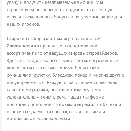
удачу и получить незабываемые эмоции. Мы
гарантируем безопасность, надежность и честную
игру, а также щедрые бонусы и регулярные акции для
наших игроков.
Широкий выбор азартных игр на любой вкус
Zooma казино
предлагает впечатляющий
ассортимент игр от ведущих мировых провайдеров.
Здесь вы найдете классические слоты, современные
видеослоты с захватывающими бонусными
функциями, рулетку, блэкджек, покер и многие другие
популярные игры. Каждая игра отличается высоким
качеством графики, реалистичным звуком и
увлекательным геймплеем. Наша платформа
постоянно пополняется новыми играми, чтобы наши
игроки всегда могли наслаждаться свежими и
интересными развлечениями.