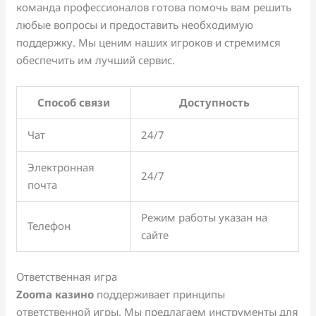
команда профессионалов готова помочь вам решить
любые вопросы и предоставить необходимую
поддержку. Мы ценим наших игроков и стремимся
обеспечить им лучший сервис.
Способ связи
Доступность
Чат
24/7
Электронная
24/7
почта
Режим работы указан на
Телефон
сайте
Ответственная игра
Zooma казино
поддерживает принципы
ответственной игры. Мы предлагаем инструменты для