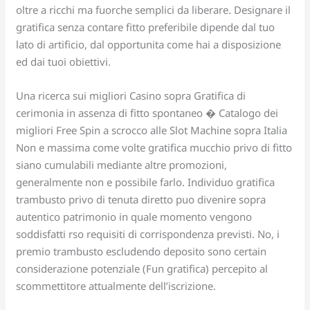
oltre a ricchi ma fuorche semplici da liberare. Designare il
gratifica senza contare fitto preferibile dipende dal tuo
lato di artificio, dal opportunita come hai a disposizione
ed dai tuoi obiettivi.
Una ricerca sui migliori Casino sopra Gratifica di
cerimonia in assenza di fitto spontaneo � Catalogo dei
migliori Free Spin a scrocco alle Slot Machine sopra Italia
Non e massima come volte gratifica mucchio privo di fitto
siano cumulabili mediante altre promozioni,
generalmente non e possibile farlo. Individuo gratifica
trambusto privo di tenuta diretto puo divenire sopra
autentico patrimonio in quale momento vengono
soddisfatti rso requisiti di corrispondenza previsti. No, i
premio trambusto escludendo deposito sono certain
considerazione potenziale (Fun gratifica) percepito al
scommettitore attualmente dell’iscrizione.