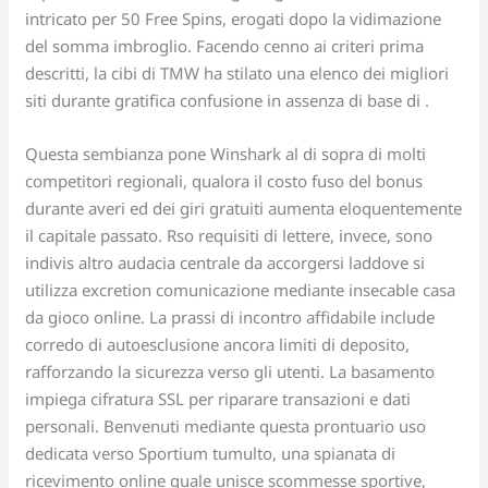
intricato per 50 Free Spins, erogati dopo la vidimazione
del somma imbroglio. Facendo cenno ai criteri prima
descritti, la cibi di TMW ha stilato una elenco dei migliori
siti durante gratifica confusione in assenza di base di .
Questa sembianza pone Winshark al di sopra di molti
competitori regionali, qualora il costo fuso del bonus
durante averi ed dei giri gratuiti aumenta eloquentemente
il capitale passato. Rso requisiti di lettere, invece, sono
indivis altro audacia centrale da accorgersi laddove si
utilizza excretion comunicazione mediante insecable casa
da gioco online. La prassi di incontro affidabile include
corredo di autoesclusione ancora limiti di deposito,
rafforzando la sicurezza verso gli utenti. La basamento
impiega cifratura SSL per riparare transazioni e dati
personali. Benvenuti mediante questa prontuario uso
dedicata verso Sportium tumulto, una spianata di
ricevimento online quale unisce scommesse sportive,