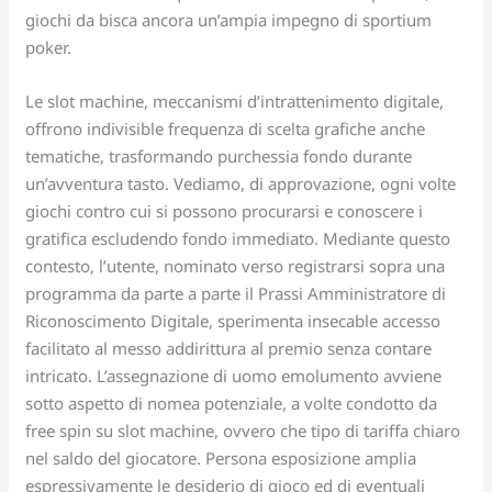
giochi da bisca ancora un’ampia impegno di sportium
poker.
Le slot machine, meccanismi d’intrattenimento digitale,
offrono indivisible frequenza di scelta grafiche anche
tematiche, trasformando purchessia fondo durante
un’avventura tasto. Vediamo, di approvazione, ogni volte
giochi contro cui si possono procurarsi e conoscere i
gratifica escludendo fondo immediato. Mediante questo
contesto, l’utente, nominato verso registrarsi sopra una
programma da parte a parte il Prassi Amministratore di
Riconoscimento Digitale, sperimenta insecable accesso
facilitato al messo addirittura al premio senza contare
intricato. L’assegnazione di uomo emolumento avviene
sotto aspetto di nomea potenziale, a volte condotto da
free spin su slot machine, ovvero che tipo di tariffa chiaro
nel saldo del giocatore. Persona esposizione amplia
espressivamente le desiderio di gioco ed di eventuali