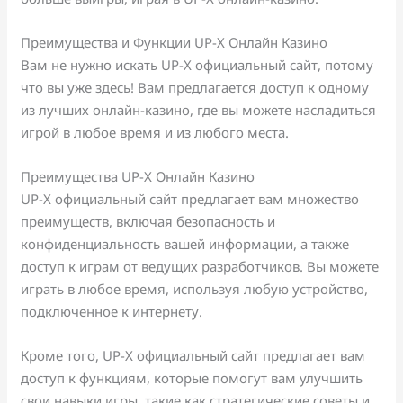
Преимущества и Функции UP-X Онлайн Казино
Вам не нужно искать UP-X официальный сайт, потому
что вы уже здесь! Вам предлагается доступ к одному
из лучших онлайн-казино, где вы можете насладиться
игрой в любое время и из любого места.
Преимущества UP-X Онлайн Казино
UP-X официальный сайт предлагает вам множество
преимуществ, включая безопасность и
конфиденциальность вашей информации, а также
доступ к играм от ведущих разработчиков. Вы можете
играть в любое время, используя любую устройство,
подключенное к интернету.
Кроме того, UP-X официальный сайт предлагает вам
доступ к функциям, которые помогут вам улучшить
свои навыки игры, такие как стратегические советы и