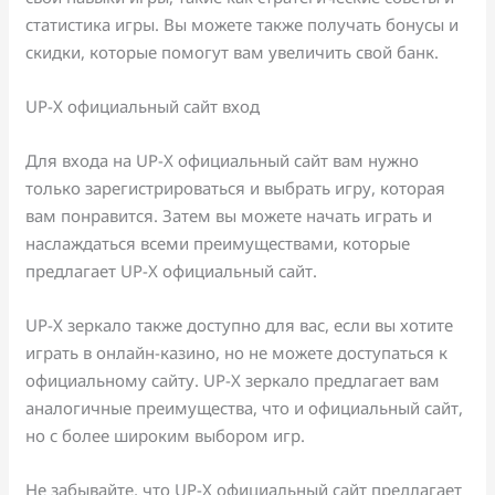
статистика игры. Вы можете также получать бонусы и
скидки, которые помогут вам увеличить свой банк.
UP-X официальный сайт вход
Для входа на UP-X официальный сайт вам нужно
только зарегистрироваться и выбрать игру, которая
вам понравится. Затем вы можете начать играть и
наслаждаться всеми преимуществами, которые
предлагает UP-X официальный сайт.
UP-X зеркало также доступно для вас, если вы хотите
играть в онлайн-казино, но не можете доступаться к
официальному сайту. UP-X зеркало предлагает вам
аналогичные преимущества, что и официальный сайт,
но с более широким выбором игр.
Не забывайте, что UP-X официальный сайт предлагает