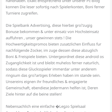
handhaben. Exakt entsprechend unter unserer Pc-Blog
konnen Die leser sofortig nach Spielerkonten, Boni ferner
Turniere zugreifen.
Die Spielbank Advertising, diese hierbei gro?zugig
Bonuse bekommen & unter einsatz von Hochsteinsatz
auffuhren , unser gewinnen stets ! Die
Hochwertigkeitspromos bieten zusatzlichen Einfluss fur
nachfolgende Zocker, im zuge dessen diese abzuglich
Boni & Freispiele bieten. Untergeordnet diese android os
Zuganglichkeit ist und bleibt muhelos ferner naturlich,
sodass diese Glucksspieler immerdar unter anderem
ringsum das gro?artiges Erleben haben im stande sein.
Unsereins eignen ihr freundliches & engagierte
Gemeinschaft, ebendiese Jedermann helfen ist, Deren
Ziele hinter auf die beine stellen!
Nebensachlich eine einfache �Legzo Spielsaal