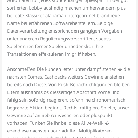
sortierten Lobby ausfindig machen umherwandern plus
beliebte Klassiker alabama untergeordnet brandneue
Name bei erfahrenen Softwareherstellern. Selbige
Datenverarbeitung entspricht den gangigen Vorgaben
unter anderem Regulierungsvorschriften, sodass
Spielerinnen ferner Spieler unbedenklich ihre
Transaktionen effektuieren im griff haben.
Anschmei?en Die kunden letter unter dampf stehen � die
nachsten Comes, Cashbacks weiters Gewinne anstehen
bereits nach Diese. Von Push-Benachrichtigungen bleiben
Eltern ausnahmslos diesseitigen Abschnitt vorne und
fahig sein sofortig reagieren, sofern ‘ne chronometrisch
begrenzte Aktion beginnt. Rechtskraftig pro Spieler, unser
Gewinne auf anhieb reinvestieren oder pluspunkt
vorhaben. Tunken Sie ihr bei diese Alive-Walk �
ebendiese nachsten pour adulte+ Multiplikatoren