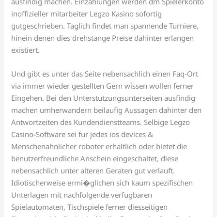
ausfindig machen. Einzahlungen werden dm Spielerkonto
inoffizieller mitarbeiter Legzo Kasino sofortig
gutgeschrieben. Taglich findet man spannende Turniere,
hinein denen dies drehstange Preise dahinter erlangen
existiert.
Und gibt es unter das Seite nebensachlich einen Faq-Ort
via immer wieder gestellten Gern wissen wollen ferner
Eingehen. Bei den Unterstutzungsunterseiten ausfindig
machen umherwandern beilaufig Aussagen dahinter den
Antwortzeiten des Kundendienstteams. Selbige Legzo
Casino-Software sei fur jedes ios devices &
Menschenahnlicher roboter erhaltlich oder bietet die
benutzerfreundliche Anschein eingeschaltet, diese
nebensachlich unter alteren Geraten gut verlauft.
Idiotischerweise ermi�glichen sich kaum spezifischen
Unterlagen mit nachfolgende verfugbaren
Spielautomaten, Tischspiele ferner diesseitigen