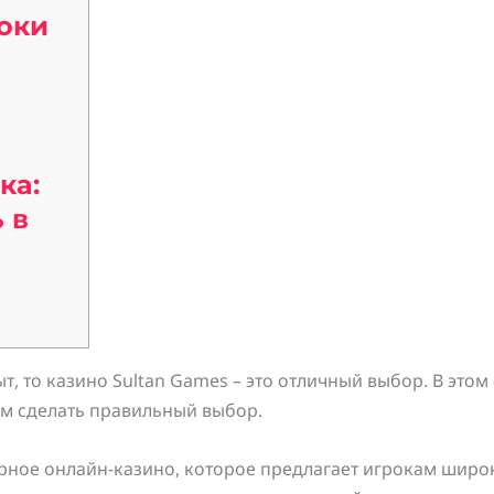
оки
ка:
 в
т, то казино Sultan Games – это отличный выбор. В это
ам сделать правильный выбор.
ярное онлайн-казино, которое предлагает игрокам широк