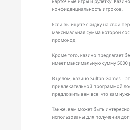
карточные игры и рулетку. Казин
конфиденциальность игроков.
Если вы ищете скидку на свой пер
максимальная сумма которой сост
промокод.
Кроме того, казино предлагает бе
имеет максимальную сумму 5000 р
В целом, казино Sultan Games – 
привлекательной программой лоя
предложить вам все, что вам нуж
Также, вам может быть интересно,
использованы для получения доп