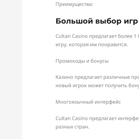
Преимущества:
Большой выбор игр
Сultan Casino предлагает более 1
игру, которая им понравится.
Промокоды и бонусы
Казино предлагает различные пр
новый игрок может получить бону
Многоязычный интерфейс
Сultan Casino предлагает интерфе
разных стран.