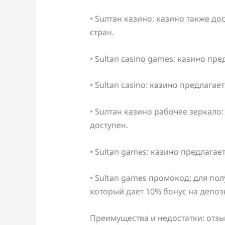
• Suлтан казино: казино также до
стран.
• Sultan casino games: казино пр
• Sultan casino: казино предлага
• Suлтан казино рабочее зеркало:
доступен.
• Sultan games: казино предлагае
• Sultan games промокод: для по
который дает 10% бонус на депоз
Преимущества и недостатки: отз