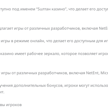
ступно под именем “Suлтан казино”, что делает его дост
едлагает игры от различных разработчиков, включая NetE
ет игры в режиме онлайн, что делает его доступным для и
 казино имеет рабочее зеркало, которое позволяет игро
т игры от различных разработчиков, включая NetEnt, Mic
лучения дополнительных бонусов, игроки могут использ
ит.
ывы игроков