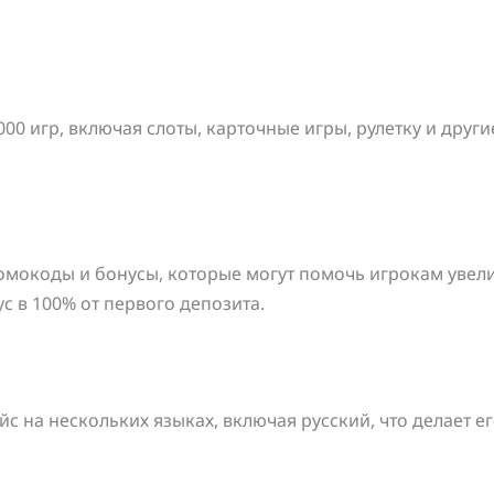
 000 игр, включая слоты, карточные игры, рулетку и друг
омокоды и бонусы, которые могут помочь игрокам увели
с в 100% от первого депозита.
йс на нескольких языках, включая русский, что делает е