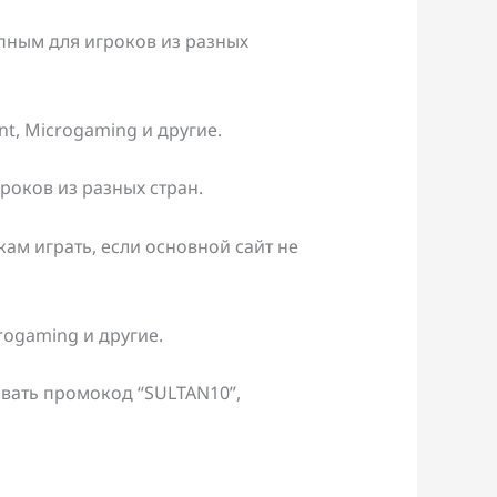
упным для игроков из разных
nt, Microgaming и другие.
гроков из разных стран.
кам играть, если основной сайт не
rogaming и другие.
овать промокод “SULTAN10”,