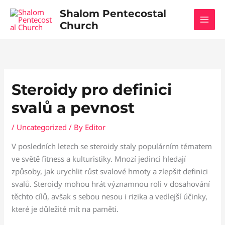
Skip
Shalom Pentecostal
to
Church
content
Steroidy pro definici
svalů a pevnost
/
Uncategorized
/ By
Editor
V posledních letech se steroidy staly populárním tématem
ve světě fitness a kulturistiky. Mnozí jedinci hledají
způsoby, jak urychlit růst svalové hmoty a zlepšit definici
svalů. Steroidy mohou hrát významnou roli v dosahování
těchto cílů, avšak s sebou nesou i rizika a vedlejší účinky,
které je důležité mít na paměti.