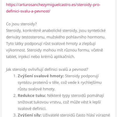
https://arturosanchezymiguelcastro.es/steroidy-pro-
definici-svalu-a-pevnost/
Co jsou steroidy?
Steroidy, konkrétně anabolické steroidy, jsou syntetické
deriváty testosteronu, mužského pohlavního hormonu.
Tyto látky podporují růst svalové hmoty a zlepšují
výkonnost. Steroidy mohou mít různou formu, včetně
tablet, injekcí nebo krémů aplikačních.
Jak steroidy ovlivňují definici svalů a pevnost?
Zvýšení svalové hmoty:
Steroidy podporují
syntézu proteinů v těle, což vede k rychlejšímu
růstu svalové hmoty.
Redukce tuku:
Některé typy steroidů pomáhají
snižovat tukovou vrstvu, což může vést k lepší
svalové definici.
Zvýšení síly:
Uživatelé steroidů často hlásí výrazné