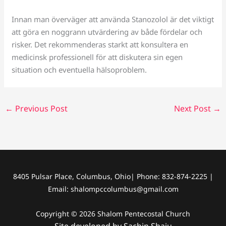
Innan man överväger att använda Stanozolol är det viktigt
att göra en noggrann utvärdering av både fördelar och
risker. Det rekommenderas starkt att konsultera en
medicinsk professionell för att diskutera sin egen
situation och eventuella hälsoproblem.
←
Previous Post
Next Post
→
8405 Pulsar Place, Columbus, Ohio| Phone: 832-874-2225 |
Email: shalompccolumbus@gmail.com
Copyright © 2026 Shalom Pentecostal Church