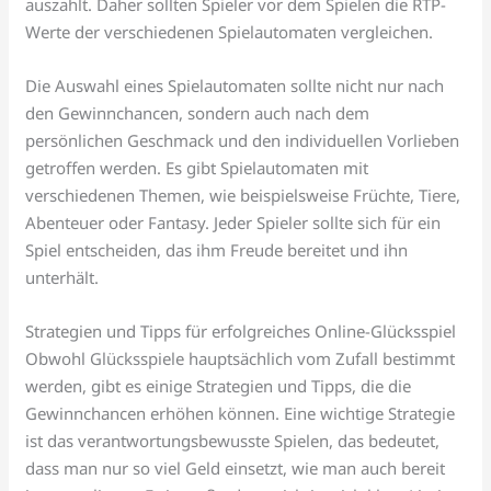
auszahlt. Daher sollten Spieler vor dem Spielen die RTP-
Werte der verschiedenen Spielautomaten vergleichen.
Die Auswahl eines Spielautomaten sollte nicht nur nach
den Gewinnchancen, sondern auch nach dem
persönlichen Geschmack und den individuellen Vorlieben
getroffen werden. Es gibt Spielautomaten mit
verschiedenen Themen, wie beispielsweise Früchte, Tiere,
Abenteuer oder Fantasy. Jeder Spieler sollte sich für ein
Spiel entscheiden, das ihm Freude bereitet und ihn
unterhält.
Strategien und Tipps für erfolgreiches Online-Glücksspiel
Obwohl Glücksspiele hauptsächlich vom Zufall bestimmt
werden, gibt es einige Strategien und Tipps, die die
Gewinnchancen erhöhen können. Eine wichtige Strategie
ist das verantwortungsbewusste Spielen, das bedeutet,
dass man nur so viel Geld einsetzt, wie man auch bereit