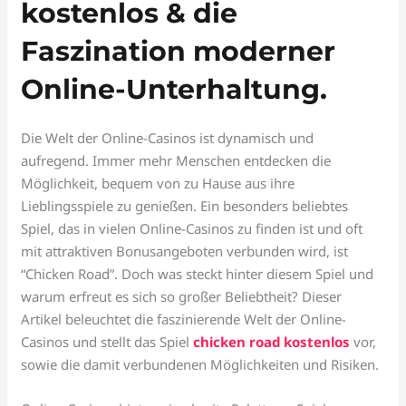
kostenlos & die
Faszination moderner
Online-Unterhaltung.
Die Welt der Online-Casinos ist dynamisch und
aufregend. Immer mehr Menschen entdecken die
Möglichkeit, bequem von zu Hause aus ihre
Lieblingsspiele zu genießen. Ein besonders beliebtes
Spiel, das in vielen Online-Casinos zu finden ist und oft
mit attraktiven Bonusangeboten verbunden wird, ist
“Chicken Road”. Doch was steckt hinter diesem Spiel und
warum erfreut es sich so großer Beliebtheit? Dieser
Artikel beleuchtet die faszinierende Welt der Online-
Casinos und stellt das Spiel
chicken road kostenlos
vor,
sowie die damit verbundenen Möglichkeiten und Risiken.