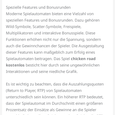
Spezielle Features und Bonusrunden
Moderne Spielautomaten bieten eine Vielzahl von
speziellen Features und Bonusrunden. Dazu gehören
Wild-Symbole, Scatter-Symbole, Freispiele,
Multiplikatoren und interaktive Bonusspiele. Diese
Funktionen erhöhen nicht nur die Spannung, sondern
auch die Gewinnchancen der Spieler. Die Ausgestaltung
dieser Features kann maßgeblich zum Erfolg eines
Spielautomaten beitragen. Das Spiel
chicken road
kostenlos
besticht hier durch seine ungewöhnlichen
Interaktionen und seine niedliche Grafik.
Es ist wichtig zu beachten, dass die Auszahlungsquoten
(Return to Player, RTP) von Spielautomaten
unterschiedlich sein können. Ein höherer RTP bedeutet,
dass der Spielautomat im Durchschnitt einen größeren
Prozentsatz der Einsätze als Gewinne an die Spieler