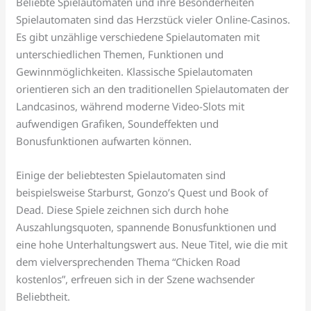
Beliebte Spielautomaten und ihre Besonderheiten
Spielautomaten sind das Herzstück vieler Online-Casinos.
Es gibt unzählige verschiedene Spielautomaten mit
unterschiedlichen Themen, Funktionen und
Gewinnmöglichkeiten. Klassische Spielautomaten
orientieren sich an den traditionellen Spielautomaten der
Landcasinos, während moderne Video-Slots mit
aufwendigen Grafiken, Soundeffekten und
Bonusfunktionen aufwarten können.
Einige der beliebtesten Spielautomaten sind
beispielsweise Starburst, Gonzo’s Quest und Book of
Dead. Diese Spiele zeichnen sich durch hohe
Auszahlungsquoten, spannende Bonusfunktionen und
eine hohe Unterhaltungswert aus. Neue Titel, wie die mit
dem vielversprechenden Thema “Chicken Road
kostenlos”, erfreuen sich in der Szene wachsender
Beliebtheit.