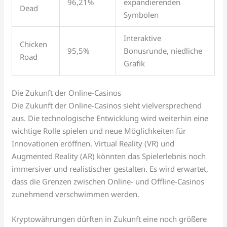
96,21%
expandierenden
Dead
Symbolen
Interaktive
Chicken
95,5%
Bonusrunde, niedliche
Road
Grafik
Die Zukunft der Online-Casinos
Die Zukunft der Online-Casinos sieht vielversprechend
aus. Die technologische Entwicklung wird weiterhin eine
wichtige Rolle spielen und neue Möglichkeiten für
Innovationen eröffnen. Virtual Reality (VR) und
Augmented Reality (AR) könnten das Spielerlebnis noch
immersiver und realistischer gestalten. Es wird erwartet,
dass die Grenzen zwischen Online- und Offline-Casinos
zunehmend verschwimmen werden.
Kryptowährungen dürften in Zukunft eine noch größere