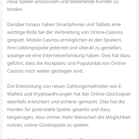
neue Spieler anzulocken und bestehende Kunden zu
binden.
Darüber hinaus haben Smartphones und Tablets eine
wichtige Rolle bei der Verbreitung von Online-Casinos
gespielt. Mobile Casinos ermöglichen es den Spielern,
ihre Lieblingsspiele jederzeit und überall zu genießen,
solange sie eine Internetverbindung haben. Dies hat dazu
geführt, dass die Akzeptanz und Popularität von Online-
Casinos noch weiter gestiegen sind.
Die Entwicklung von neuen Zahlungsmethoden wie E-
Wallets und Kryptowährungen hat das Online-Glücksspiel
ebenfalls erleichtert und sicherer gemacht. Dies hat die
Hürden für potenzielle Spieler gesenkt und dazu
beigetragen, dass immer mehr Menschen die Möglichkeit
nutzen, online Glücksspiele zu spielen.