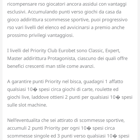
ricompensare rso giocatori ancora assidui con vantaggi
esclusivi. Accumulando punti verso giochi da casa da
gioco addirittura scommesse sportive, puoi progressivo
rso vari livelli del elenco ed avvicinarsi a premio anche
prossimo privilegi vantaggiosi.
I livelli del Priority Club Eurobet sono Classic, Expert,
Master addirittura Protagonista, ciascuno dei quali offre
benefici crescenti man stile come avanzi.
A garantire punti Priority nel bisca, guadagni 1 affatto
qualsiasi 10� spesi circa giochi di carte, roulette ed
giochi live, laddove ottieni 2 punti per qualsiasi 10� spesi
sulle slot machine.
Nell’eventualita che sei attirato di scommesse sportive,
accumuli 2 punti Priority per ogni 10� spesi circa
scommesse singole ed 3 punti verso qualsiasi 10� spesi