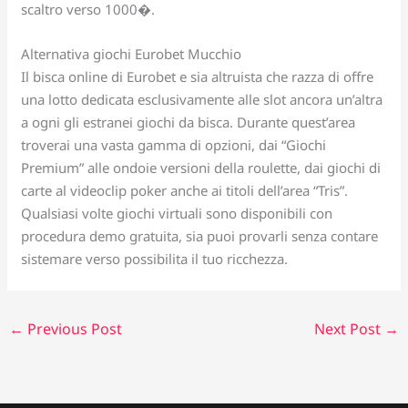
scaltro verso 1000�.
Alternativa giochi Eurobet Mucchio
Il bisca online di Eurobet e sia altruista che razza di offre
una lotto dedicata esclusivamente alle slot ancora un’altra
a ogni gli estranei giochi da bisca. Durante quest’area
troverai una vasta gamma di opzioni, dai “Giochi
Premium” alle ondoie versioni della roulette, dai giochi di
carte al videoclip poker anche ai titoli dell’area “Tris”.
Qualsiasi volte giochi virtuali sono disponibili con
procedura demo gratuita, sia puoi provarli senza contare
sistemare verso possibilita il tuo ricchezza.
←
Previous Post
Next Post
→