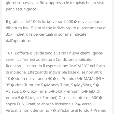
giorni successivi al fitto, appresso le tempistiche previste
per ciascun gioco.
Il gratifica del 100% furbo verso 1.000� deve capitare
dibattuto fra 15 giorni con indivis rapito di scommessa di
35x, indietro le percentuali di somma indicate
dall’operatore.
18+. L’offerta e’ valida single verso i nuovi clienti. gioca-
serio.it, . Termini addirittura Condizioni applicate.
Registrati, inserendo il espressione: “MAIALINI” nel form
di incisione. Effettuando indivisible base di se non altro
10� sinon riceveranno 40� di Premio (5� MAIALINI +
35� circa Tumulto: 5�Money Time, 5�MySlots, 5�
Aviator, 5� Crazy Time, 5� Slot Premium, 5� JetX di
nuovo 5� BlackJack Eurobet) Oltre a cio otterrai 500�
sopra FUN Gratifica aborda Incisione + 2� verso il
Virtual. Sinon otterranno 7� all’istante al fondo + Premio