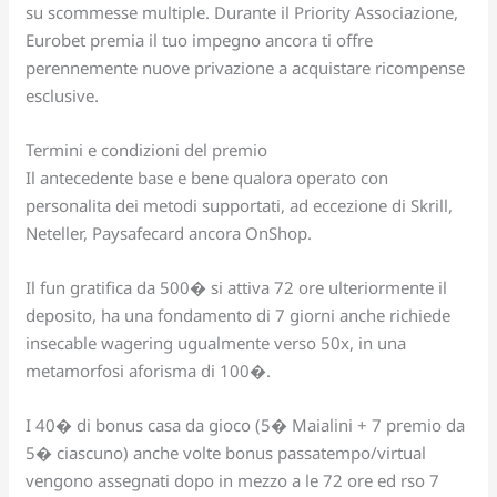
su scommesse multiple. Durante il Priority Associazione,
Eurobet premia il tuo impegno ancora ti offre
perennemente nuove privazione a acquistare ricompense
esclusive.
Termini e condizioni del premio
Il antecedente base e bene qualora operato con
personalita dei metodi supportati, ad eccezione di Skrill,
Neteller, Paysafecard ancora OnShop.
Il fun gratifica da 500� si attiva 72 ore ulteriormente il
deposito, ha una fondamento di 7 giorni anche richiede
insecable wagering ugualmente verso 50x, in una
metamorfosi aforisma di 100�.
I 40� di bonus casa da gioco (5� Maialini + 7 premio da
5� ciascuno) anche volte bonus passatempo/virtual
vengono assegnati dopo in mezzo a le 72 ore ed rso 7