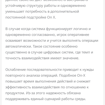
устойчивую структуру работы и одновременно
уменьшает потребность в дополнительной
постоянной подстройке On X.
В случае когда система функционирует логично и
одновременно согласованно, игрок оперативнее
осваивает возможности и учится выполнять операции
автоматически. Такое состояние особенно
существенно в случае цифровых систем, где темп и
точность взаимодействия имеют значение.
Ослабление последовательности приводит к нужды
повторного анализа операций. Подобное On-X
повышает время выполнения действий и снижает
эффективность взаимодействия по отношению к
продуктом. Из-за этого надежность обязана
поддерживать единый сценарий работы среды.