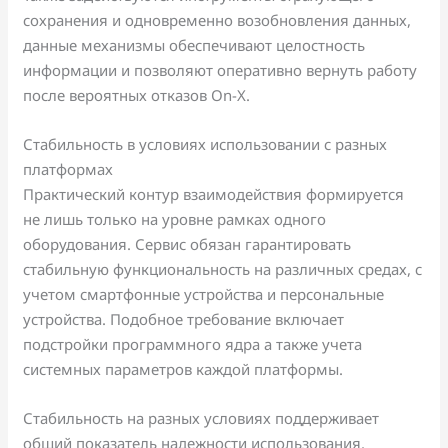
сохранения и одновременно возобновления данных,
данные механизмы обеспечивают целостность
информации и позволяют оперативно вернуть работу
после вероятных отказов On-X.
Стабильность в условиях использовании с разных
платформах
Практический контур взаимодействия формируется
не лишь только на уровне рамках одного
оборудования. Сервис обязан гарантировать
стабильную функциональность на различных средах, с
учетом смартфонные устройства и персональные
устройства. Подобное требование включает
подстройки программного ядра а также учета
системных параметров каждой платформы.
Стабильность на разных условиях поддерживает
общий показатель надежности использования.