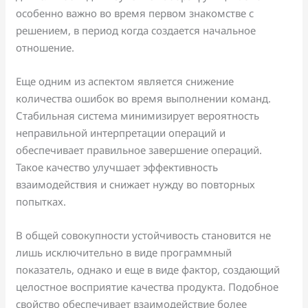
особенно важно во время первом знакомстве с
решением, в период когда создается начальное
отношение.
Еще одним из аспектом является снижение
количества ошибок во время выполнении команд.
Стабильная система минимизирует вероятность
неправильной интерпретации операций и
обеспечивает правильное завершение операций.
Такое качество улучшает эффективность
взаимодействия и снижает нужду во повторных
попытках.
В общей совокупности устойчивость становится не
лишь исключительно в виде программный
показатель, однако и еще в виде фактор, создающий
целостное восприятие качества продукта. Подобное
свойство обеспечивает взаимодействие более