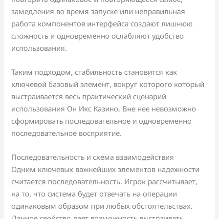
замедления во время запуске или неправильная
работа компонентов интерфейса создают лишнюю
сложность и одновременно ослабляют удобство
использования.
Таким подходом, стабильность становится как
ключевой базовый элемент, вокруг которого который
выстраивается весь практический сценарий
использования Он Икс Казино. Вне нее невозможно
сформировать последовательное и одновременно
последовательное восприятие.
Последовательность и схема взаимодействия
Одним ключевых важнейших элементов надежности
считается последовательность. Игрок рассчитывает,
на то, что система будет отвечать на операции
одинаковым образом при любых обстоятельствах.
Данное свойство дает возможность выстраивать