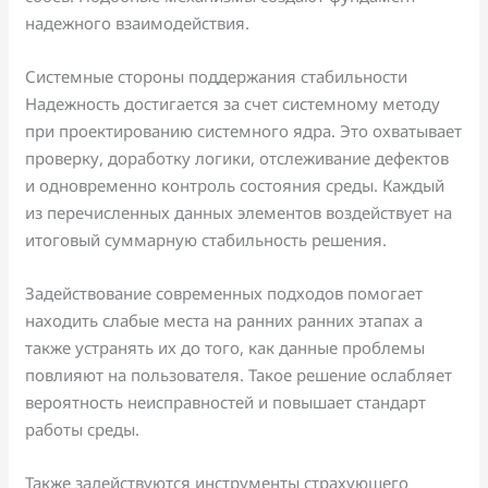
надежного взаимодействия.
Системные стороны поддержания стабильности
Надежность достигается за счет системному методу
при проектированию системного ядра. Это охватывает
проверку, доработку логики, отслеживание дефектов
и одновременно контроль состояния среды. Каждый
из перечисленных данных элементов воздействует на
итоговый суммарную стабильность решения.
Задействование современных подходов помогает
находить слабые места на ранних ранних этапах а
также устранять их до того, как данные проблемы
повлияют на пользователя. Такое решение ослабляет
вероятность неисправностей и повышает стандарт
работы среды.
Также задействуются инструменты страхующего