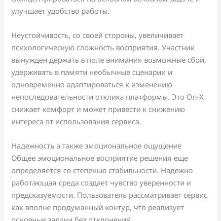
улучшает удобство работы.
Неустойчивость, со своей стороны, увеличивает
психологическую сложность восприятия. Участник
вынужден держать в поле внимания возможные сбои,
удерживать в памяти необычные сценарии и
одновременно адаптироваться к изменению
непоследовательности отклика платформы. Это On-X
снижает комфорт и может привести к снижению
интереса от использования сервиса.
Надежность а также эмоциональное ощущение
Общее эмоциональное восприятие решения еще
определяется со степенью стабильности. Надежно
работающая среда создает чувство уверенности и
предсказуемости. Пользователь рассматривает сервис
как вполне продуманный контур, что реализует
основные задачи без отклонений.