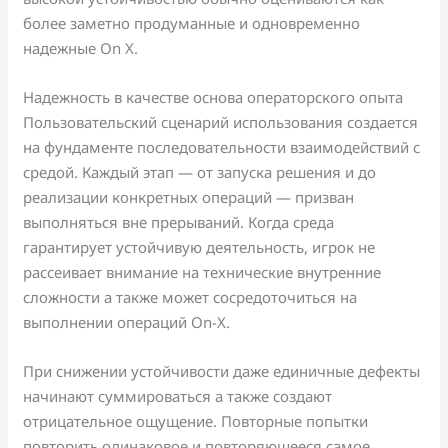
более заметно продуманные и одновременно
надежные On X.
Надежность в качестве основа операторского опыта
Пользовательский сценарий использования создается
на фундаменте последовательности взаимодействий с
средой. Каждый этап — от запуска решения и до
реализации конкретных операций — призван
выполняться вне прерываний. Когда среда
гарантирует устойчивую деятельность, игрок не
рассеивает внимание на технические внутренние
сложности а также может сосредоточиться на
выполнении операций On-X.
При снижении устойчивости даже единичные дефекты
начинают суммироваться а также создают
отрицательное ощущение. Повторные попытки
повторить одинаковое и повторяющееся самое,