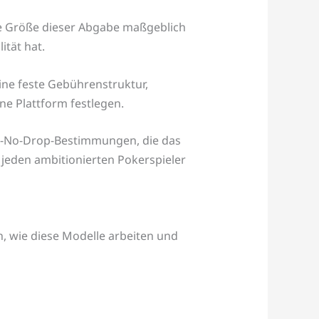
ie Größe dieser Abgabe maßgeblich
ität hat.
ne feste Gebührenstruktur,
ne Plattform festlegen.
op-No-Drop-Bestimmungen, die das
 jeden ambitionierten Pokerspieler
n, wie diese Modelle arbeiten und