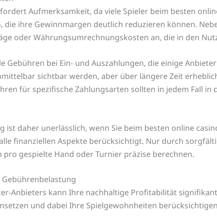
rfordert Aufmerksamkeit, da viele Spieler beim besten onlin
, die ihre Gewinnmargen deutlich reduzieren können. Nebe
träge oder Währungsumrechnungskosten an, die in den Nut
le Gebühren bei Ein- und Auszahlungen, die einige Anbiete
unmittelbar sichtbar werden, aber über längere Zeit erhe
hren für spezifische Zahlungsarten sollten in jedem Fall i
g ist daher unerlässlich, wenn Sie beim besten online casin
lle finanziellen Aspekte berücksichtigt. Nur durch sorgfält
 pro gespielte Hand oder Turnier präzise berechnen.
er Gebührenbelastung
-Anbieters kann Ihre nachhaltige Profitabilität signifikan
setzen und dabei Ihre Spielgewohnheiten berücksichtigen