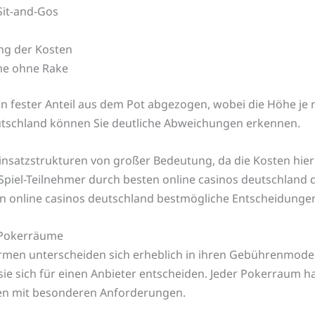
Sit-and-Gos
n
ng der Kosten
me ohne Rake
ein fester Anteil aus dem Pot abgezogen, wobei die Höhe je
utschland können Sie deutliche Abweichungen erkennen.
Einsatzstrukturen von großer Bedeutung, da die Kosten hier
piel-Teilnehmer durch besten online casinos deutschland 
en online casinos deutschland bestmögliche Entscheidungen
 Pokerräume
rmen unterscheiden sich erheblich in ihren Gebührenmodell
sie sich für einen Anbieter entscheiden. Jeder Pokerraum h
ypen mit besonderen Anforderungen.