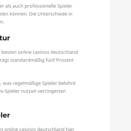
r als auch professionelle Spieler
elen können. Die Unterschiede in
n.
tur
s besten online casinos deutschland
trägt standardmäßig fünf Prozent
 was regelmäßige Spieler belohnt
s-Spieler nutzen verringerten
ler
en online casinos deutschland hier