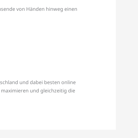
Tausende von Händen hinweg einen
tschland und dabei besten online
 maximieren und gleichzeitig die