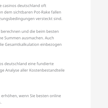
e casinos deutschland oft
n dem sichtbaren Pot-Rake fallen
zungsbedingungen versteckt sind.
r berechnen und die beim besten
bliche Summen ausmachen. Auch
n die Gesamtkalkulation einbezogen
os deutschland eine fundierte
ige Analyse aller Kostenbestandteile
t erhöhen, wenn Sie besten online
.