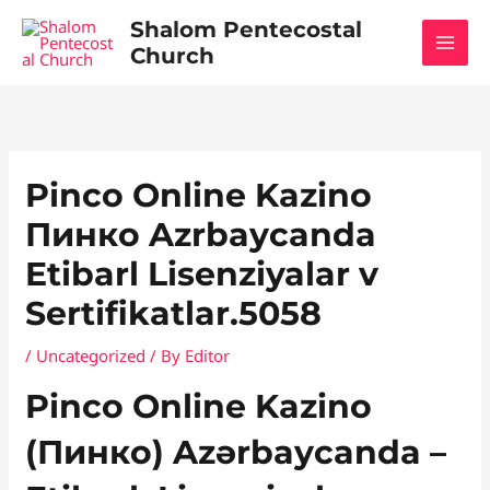
Skip
Shalom Pentecostal
to
Church
content
Pinco Online Kazino
Пинко Azrbaycanda
Etibarl Lisenziyalar v
Sertifikatlar.5058
/
Uncategorized
/ By
Editor
Pinco Online Kazino
(Пинко) Azərbaycanda –