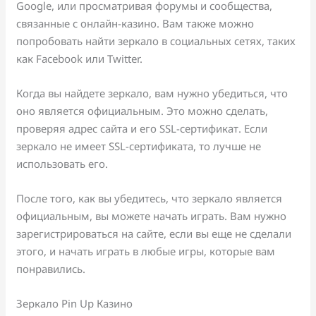
Google, или просматривая форумы и сообщества,
связанные с онлайн-казино. Вам также можно
попробовать найти зеркало в социальных сетях, таких
как Facebook или Twitter.
Когда вы найдете зеркало, вам нужно убедиться, что
оно является официальным. Это можно сделать,
проверяя адрес сайта и его SSL-сертификат. Если
зеркало не имеет SSL-сертификата, то лучше не
использовать его.
После того, как вы убедитесь, что зеркало является
официальным, вы можете начать играть. Вам нужно
зарегистрироваться на сайте, если вы еще не сделали
этого, и начать играть в любые игры, которые вам
понравились.
Зеркало Pin Up Казино