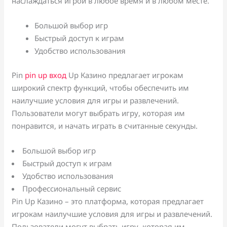
наслаждаться игрой в любое время и в любом месте.
Большой выбор игр
Быстрый доступ к играм
Удобство использования
Pin
pin up вход
Up Казино предлагает игрокам
широкий спектр функций, чтобы обеспечить им
наилучшие условия для игры и развлечений.
Пользователи могут выбрать игру, которая им
понравится, и начать играть в считанные секунды.
Большой выбор игр
Быстрый доступ к играм
Удобство использования
Профессиональный сервис
Pin Up Казино – это платформа, которая предлагает
игрокам наилучшие условия для игры и развлечений.
Пользователи могут выбрать игру, которая им