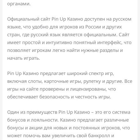
органами.
Официальный сайт Pin Up Казино доступен на русском
языке, что удобно для игроков из России и других
стран, где русский язык является официальным. Сайт
имеет простой и интуитивно понятный интерфейс, что
позволяет игрокам легко найти нужные разделы и
начать играть.
Pin Up Казино предлагает широкий спектр игр,
включая слоты, карточные игры, рулетку и другие. Все
игры на сайте проверены и лицензированы, что
обеспечивает безопасность и честность игры.
Один из преимуществ Pin Up Казино – это его система
бонусов и лояльности. Казино предлагает различные
бонусы и акции для новых и постоянных игроков, что
может помочь вам увеличить свой банкролл и