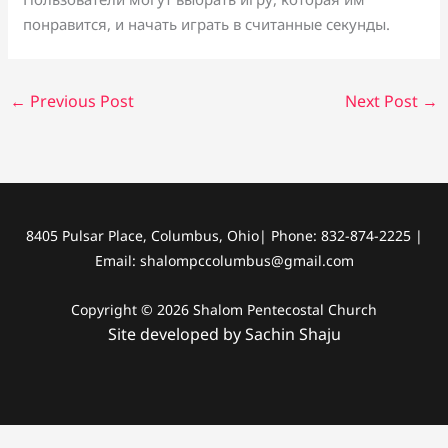
понравится, и начать играть в считанные секунды.
←
Previous Post
Next Post
→
8405 Pulsar Place, Columbus, Ohio| Phone: 832-874-2225 |
Email: shalompccolumbus@gmail.com
Copyright © 2026 Shalom Pentecostal Church
Site developed by Sachin Shaju