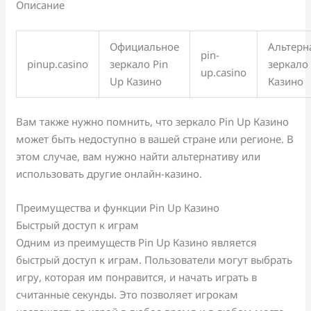
Описание
Официальное
Альтерн
pin-
pinup.casino
зеркало Pin
зеркало 
up.casino
Up Казино
Казино
Вам также нужно помнить, что зеркало Pin Up Казино
может быть недоступно в вашей стране или регионе. В
этом случае, вам нужно найти альтернативу или
использовать другие онлайн-казино.
Преимущества и функции Pin Up Казино
Быстрый доступ к играм
Одним из преимуществ Pin Up Казино является
быстрый доступ к играм. Пользователи могут выбрать
игру, которая им понравится, и начать играть в
считанные секунды. Это позволяет игрокам