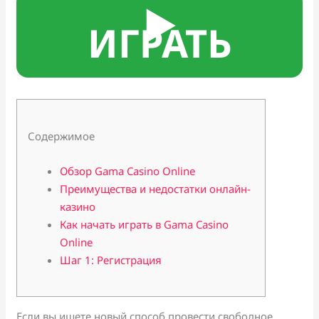
▶️
ИГРАТЬ
Содержимое
Обзор Gama Casino Online
Преимущества и недостатки онлайн-
казино
Как начать играть в Gama Casino
Online
Шаг 1: Регистрация
Если вы ищете новый способ провести свободное