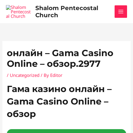
Skip
Shalom Pentecostal
to
Church
content
онлайн – Gama Casino
Online – обзор.2977
/
Uncategorized
/ By
Editor
Гама казино онлайн –
Gama Casino Online –
обзор