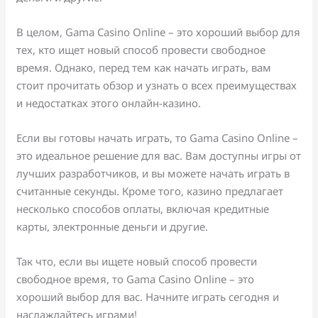
В целом, Gama Casino Online – это хороший выбор для
тех, кто ищет новый способ провести свободное
время. Однако, перед тем как начать играть, вам
стоит прочитать обзор и узнать о всех преимуществах
и недостатках этого онлайн-казино.
Если вы готовы начать играть, то Gama Casino Online –
это идеальное решение для вас. Вам доступны игры от
лучших разработчиков, и вы можете начать играть в
считанные секунды. Кроме того, казино предлагает
несколько способов оплаты, включая кредитные
карты, электронные деньги и другие.
Так что, если вы ищете новый способ провести
свободное время, то Gama Casino Online – это
хороший выбор для вас. Начните играть сегодня и
наслаждайтесь играми!