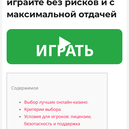
играйте без рисков и с
максимальной отдачей
▶️
ИГРАТЬ
Содержимое
Выбор лучших онлайн-казино
Критерии выбора
Условия для игроков: лицензии,
безопасность и поддержка