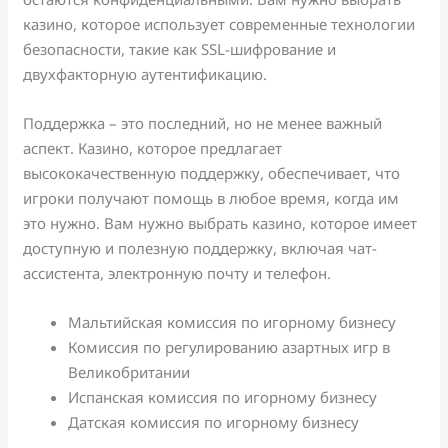
казино, которое использует современные технологии
безопасности, такие как SSL-шифрование и
двухфакторную аутентификацию.
Поддержка – это последний, но не менее важный
аспект. Казино, которое предлагает
высококачественную поддержку, обеспечивает, что
игроки получают помощь в любое время, когда им
это нужно. Вам нужно выбрать казино, которое имеет
доступную и полезную поддержку, включая чат-
ассистента, электронную почту и телефон.
Мальтийская комиссия по игорному бизнесу
Комиссия по регулированию азартных игр в
Великобритании
Испанская комиссия по игорному бизнесу
Датская комиссия по игорному бизнесу