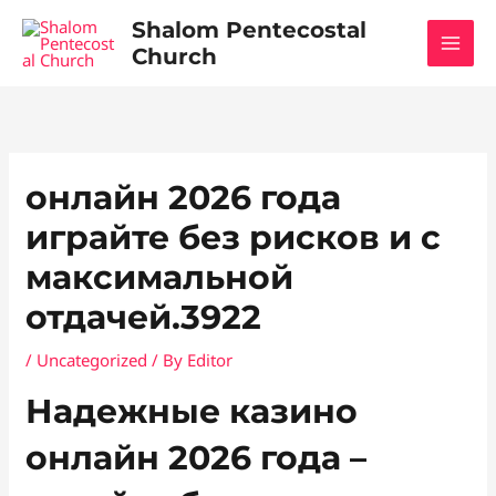
Skip
Shalom Pentecostal
to
Church
content
онлайн 2026 года
играйте без рисков и с
максимальной
отдачей.3922
/
Uncategorized
/ By
Editor
Надежные казино
онлайн 2026 года –