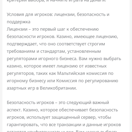
Условия для игроков: лицензии, безопасность и
поддержка
Лицензии – это первый шаг к обеспечению
безопасности игроков. Казино, имеющее лицензию,
подтверждает, что оно соответствует строгим
требованиям и стандартам, установленным
регуляторами игорного бизнеса. Вам нужно выбрать
казино, которое имеет лицензию от известных
регуляторов, таких как Мальтийская комиссия по
игорному бизнесу или Комиссия по регулированию
азартных игр в Великобритании.
Безопасность игроков – это следующий важный
аспект. Казино, которое обеспечивает безопасность
игроков, использует защищенный сервер, чтобы
гарантировать, что все транзакции и данные игроков
остаются конфиденциальными. Вам нужно выбрать