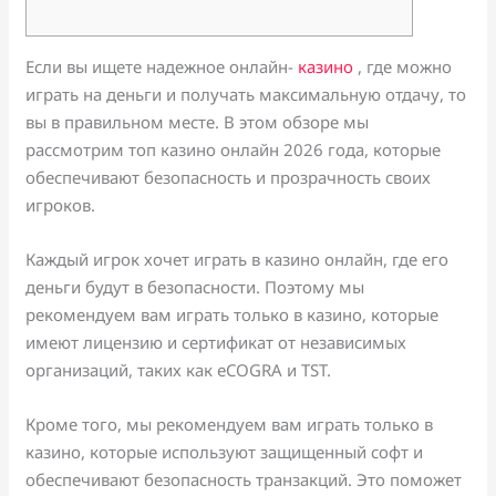
Если вы ищете надежное онлайн-
казино
, где можно
играть на деньги и получать максимальную отдачу, то
вы в правильном месте. В этом обзоре мы
рассмотрим топ казино онлайн 2026 года, которые
обеспечивают безопасность и прозрачность своих
игроков.
Каждый игрок хочет играть в казино онлайн, где его
деньги будут в безопасности. Поэтому мы
рекомендуем вам играть только в казино, которые
имеют лицензию и сертификат от независимых
организаций, таких как eCOGRA и TST.
Кроме того, мы рекомендуем вам играть только в
казино, которые используют защищенный софт и
обеспечивают безопасность транзакций. Это поможет