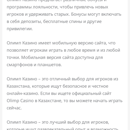
программы лояльности, чтобы привлечь новых
игроков и удерживать старых. Бонусы могут включать
в себя депозиты, бесплатные спины и другие
привилегии.
Олимп Казино имеет мобильную версию сайта, что
позволяет игрокам играть в любое время и из любой
точки. Мобильная версия сайта доступна для
смартфонов и планшетов.
Олимп Казино – это отличный выбор для игроков из
Казахстана, которые ищут безопасное и честное
онлайн-казино. Если вы ищете официальный сайт
Olimp Casino в Казахстане, то вы можете начать играть
сейчас.
Олимп Казино – это лучший выбор для игроков,
которые ищут развлекательный опыт и возможность