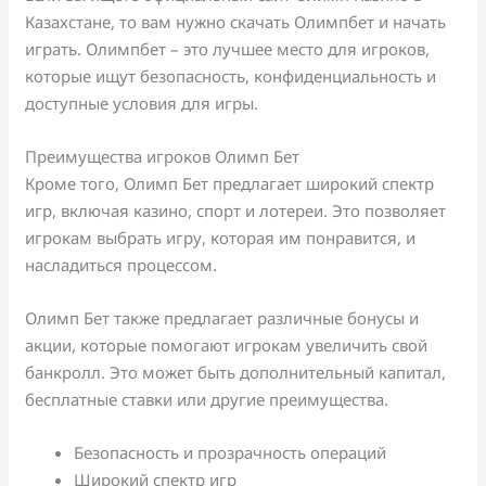
Казахстане, то вам нужно скачать Олимпбет и начать
играть. Олимпбет – это лучшее место для игроков,
которые ищут безопасность, конфиденциальность и
доступные условия для игры.
Преимущества игроков Олимп Бет
Кроме того, Олимп Бет предлагает широкий спектр
игр, включая казино, спорт и лотереи. Это позволяет
игрокам выбрать игру, которая им понравится, и
насладиться процессом.
Олимп Бет также предлагает различные бонусы и
акции, которые помогают игрокам увеличить свой
банкролл. Это может быть дополнительный капитал,
бесплатные ставки или другие преимущества.
Безопасность и прозрачность операций
Широкий спектр игр