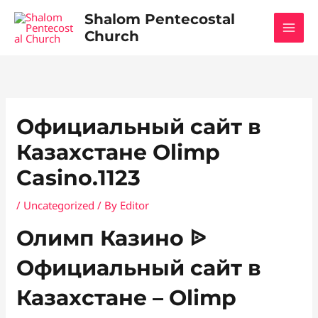
Skip
Shalom Pentecostal
to
Church
content
Официальный сайт в
Казахстане Olimp
Casino.1123
/
Uncategorized
/ By
Editor
Олимп Казино ᐉ
Официальный сайт в
Казахстане – Olimp