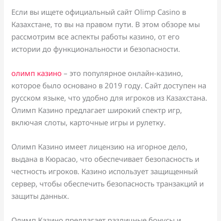
Если вы ищете официальный сайт Olimp Casino в
Казахстане, то вы на правом пути. В этом обзоре мы
рассмотрим все аспекты работы казино, от его
истории до функциональности и безопасности.
олимп казино
– это популярное онлайн-казино,
которое было основано в 2019 году. Сайт доступен на
русском языке, что удобно для игроков из Казахстана.
Олимп Казино предлагает широкий спектр игр,
включая слоты, карточные игры и рулетку.
Олимп Казино имеет лицензию на игорное дело,
выдана в Кюрасао, что обеспечивает безопасность и
честность игроков. Казино использует защищенный
сервер, чтобы обеспечить безопасность транзакций и
защиты данных.
Олимп Казино предлагает различные бонусы и