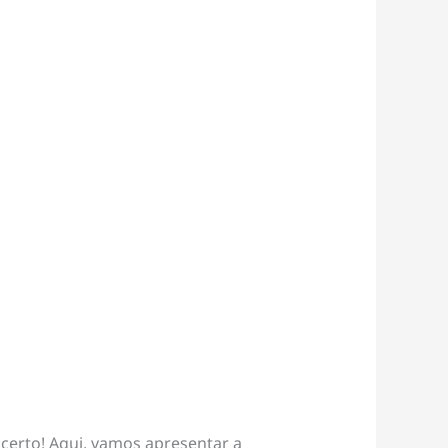
 certo! Aqui, vamos apresentar a