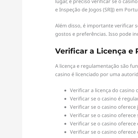
lugar, é preciso verificar se o ca
e Inspeção de Jogos (SRIJ) em Portu
Além disso, é importante verificar 
gostos e preferências. Isso pode inc
Verificar a Licença 
A licença e regulamentação são fund
casino é licenciado por uma autor
Verificar a licença do casino 
Verificar se o casino é reg
Verificar se o casino oferece 
Verificar se o casino oferece 
Verificar se o casino oferec
Verificar se o casino oferece