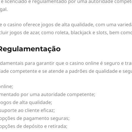
sino é licenciado e regulamentado por uma autoridade compe
gal.
se o casino oferece jogos de alta qualidade, com uma varie
luir jogos de azar, como roleta, blackjack e slots, bem com
e Regulamentação
amentais para garantir que o casino online é seguro e trans
idade competente e se atende a padrões de qualidade e seg
online;
ulamentado por uma autoridade competente;
jogos de alta qualidade;
suporte ao cliente eficaz;
e opções de pagamento seguras;
 opções de depósito e retirada;