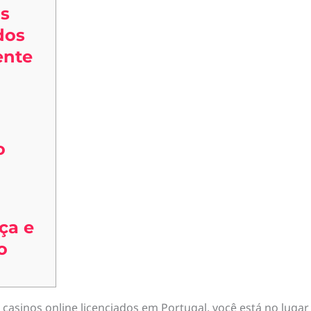
os
dos
ente
o
nça e
o
casinos online licenciados em Portugal, você está no lugar