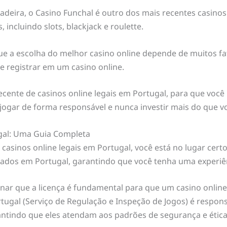
adeira, o Casino Funchal é outro dos mais recentes casinos
incluindo slots, blackjack e roulette.
ue a escolha do melhor casino online depende de muitos fa
 registrar em um casino online.
recente de casinos online legais em Portugal, para que voc
ogar de forma responsável e nunca investir mais do que v
gal: Uma Guia Completa
casinos online legais em Portugal, você está no lugar cert
ciados em Portugal, garantindo que você tenha uma experiên
nar que a licença é fundamental para que um casino online
tugal (Serviço de Regulação e Inspeção de Jogos) é respons
antindo que eles atendam aos padrões de segurança e ética