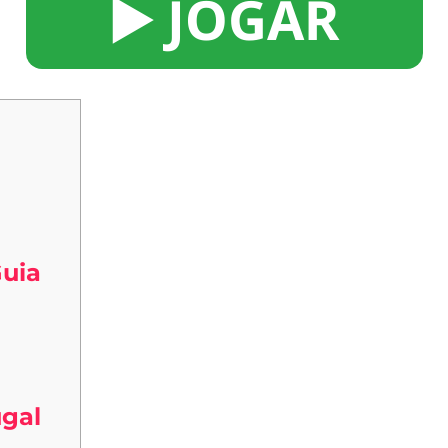
▶️ JOGAR
uia
gal