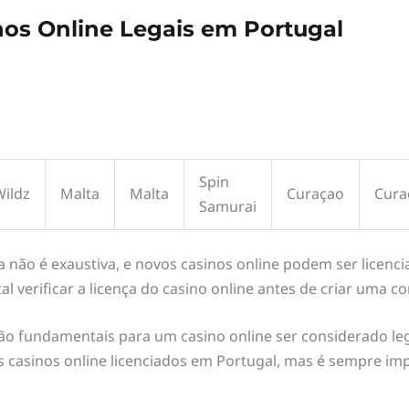
nos Online Legais em Portugal
Spin
ildz
Malta
Malta
Curaçao
Cura
Samurai
ma não é exaustiva, e novos casinos online podem ser licenc
verificar a licença do casino online antes de criar uma co
ão fundamentais para um casino online ser considerado leg
 casinos online licenciados em Portugal, mas é sempre impo