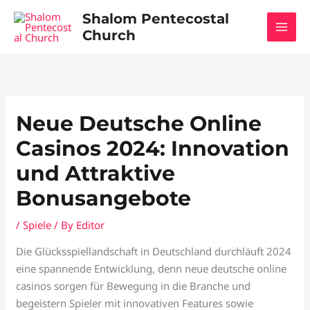
Skip
Shalom Pentecostal
to
Church
content
Neue Deutsche Online
Casinos 2024: Innovation
und Attraktive
Bonusangebote
/
Spiele
/ By
Editor
Die Glücksspiellandschaft in Deutschland durchläuft 2024
eine spannende Entwicklung, denn neue deutsche online
casinos sorgen für Bewegung in die Branche und
begeistern Spieler mit innovativen Features sowie