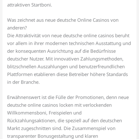
attraktiven Startboni.
Was zeichnet aus neue deutsche Online Casinos von
anderen?
Die Attraktivität von neue deutsche online casinos beruht
vor allem in ihrer modernen technischen Ausstattung und
der konsequenten Ausrichtung auf die Bedürfnisse
deutscher Nutzer. Mit innovativen Zahlungsmethoden,
blitzschnellen Auszahlungen und benutzerfreundlichen
Plattformen etablieren diese Betreiber höhere Standards
in der Branche.
Erwähnenswert ist die Fülle der Promotionen, denn neue
deutsche online casinos locken mit verlockenden
Willkommensboni, Freispielen und
Rückzahlungsaktionen, die speziell auf den deutschen
Markt zugeschnitten sind. Die Zusammenspiel von
transparenter Bonusgestaltung und klaren