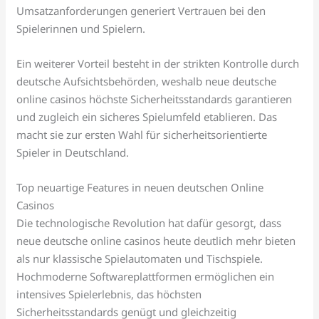
Umsatzanforderungen generiert Vertrauen bei den
Spielerinnen und Spielern.
Ein weiterer Vorteil besteht in der strikten Kontrolle durch
deutsche Aufsichtsbehörden, weshalb neue deutsche
online casinos höchste Sicherheitsstandards garantieren
und zugleich ein sicheres Spielumfeld etablieren. Das
macht sie zur ersten Wahl für sicherheitsorientierte
Spieler in Deutschland.
Top neuartige Features in neuen deutschen Online
Casinos
Die technologische Revolution hat dafür gesorgt, dass
neue deutsche online casinos heute deutlich mehr bieten
als nur klassische Spielautomaten und Tischspiele.
Hochmoderne Softwareplattformen ermöglichen ein
intensives Spielerlebnis, das höchsten
Sicherheitsstandards genügt und gleichzeitig