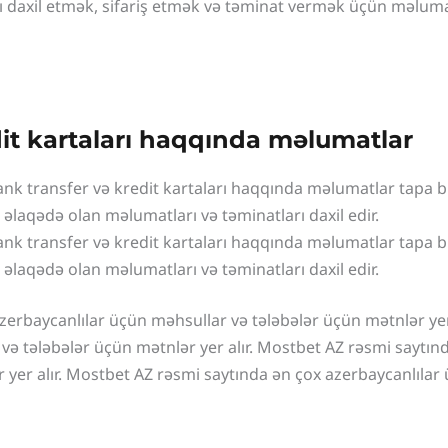
 daxil etmək, sifariş etmək və təminat vermək üçün məluma
dit kartaları haqqında məlumatlar
nk transfer və kredit kartaları haqqında məlumatlar tapa b
lə əlaqədə olan məlumatları və təminatları daxil edir.
nk transfer və kredit kartaları haqqında məlumatlar tapa b
lə əlaqədə olan məlumatları və təminatları daxil edir.
erbaycanlılar üçün məhsullar və tələbələr üçün mətnlər yer
və tələbələr üçün mətnlər yer alır. Mostbet AZ rəsmi saytın
 yer alır. Mostbet AZ rəsmi saytında ən çox azerbaycanlılar