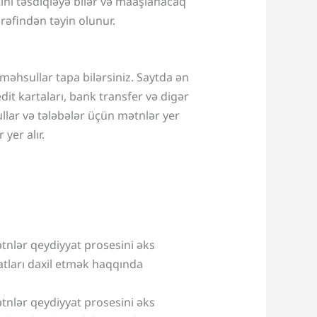
nı təsdiqləyə bilər və maaşlanacaq
rəfindən təyin olunur.
əhsullar tapa bilərsiniz. Saytda ən
it kartaları, bank transfer və digər
lar və tələbələr üçün mətnlər yer
yer alır.
tnlər qeydiyyat prosesini əks
tları daxil etmək haqqında
tnlər qeydiyyat prosesini əks