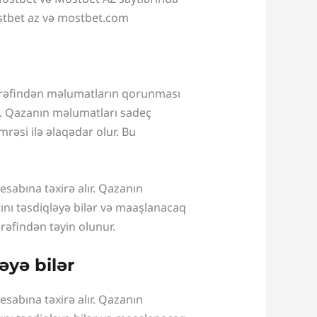
ostbet az və mostbet.com
tərəfindən məlumatların qorunması
əz. Qazanın məlumatları sadeç
əsi ilə əlaqədar olur. Bu
sabına təxirə alır. Qazanın
nı təsdiqləyə bilər və maaşlanacaq
rəfindən təyin olunur.
əyə bilər
sabına təxirə alır. Qazanın