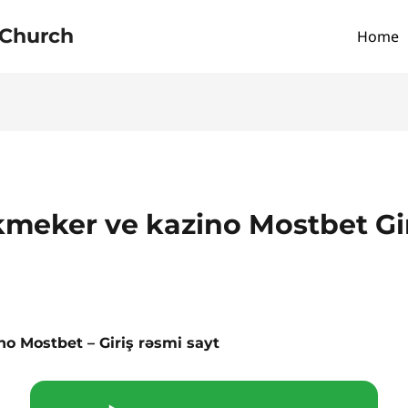
 Church
Home
meker ve kazino Mostbet Gir
o Mostbet – Giriş rəsmi sayt