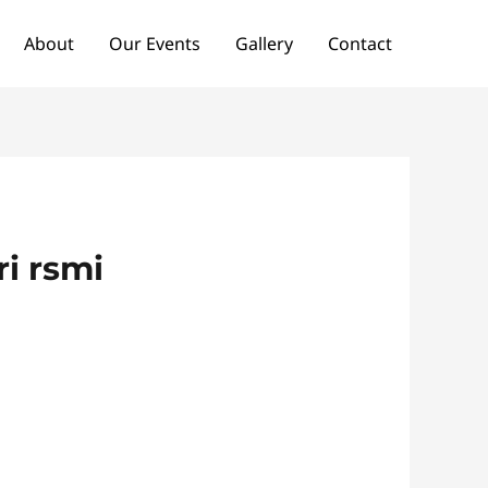
About
Our Events
Gallery
Contact
i rsmi