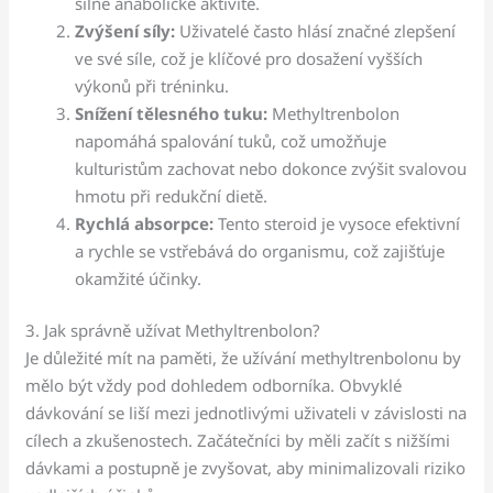
silné anabolické aktivitě.
Zvýšení síly:
Uživatelé často hlásí značné zlepšení
ve své síle, což je klíčové pro dosažení vyšších
výkonů při tréninku.
Snížení tělesného tuku:
Methyltrenbolon
napomáhá spalování tuků, což umožňuje
kulturistům zachovat nebo dokonce zvýšit svalovou
hmotu při redukční dietě.
Rychlá absorpce:
Tento steroid je vysoce efektivní
a rychle se vstřebává do organismu, což zajišťuje
okamžité účinky.
3. Jak správně užívat Methyltrenbolon?
Je důležité mít na paměti, že užívání methyltrenbolonu by
mělo být vždy pod dohledem odborníka. Obvyklé
dávkování se liší mezi jednotlivými uživateli v závislosti na
cílech a zkušenostech. Začátečníci by měli začít s nižšími
dávkami a postupně je zvyšovat, aby minimalizovali riziko