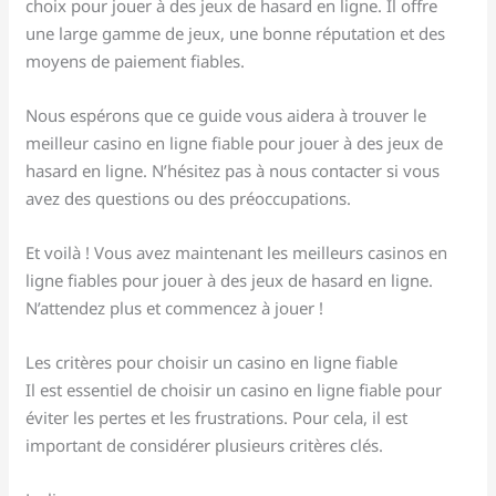
choix pour jouer à des jeux de hasard en ligne. Il offre
une large gamme de jeux, une bonne réputation et des
moyens de paiement fiables.
Nous espérons que ce guide vous aidera à trouver le
meilleur casino en ligne fiable pour jouer à des jeux de
hasard en ligne. N’hésitez pas à nous contacter si vous
avez des questions ou des préoccupations.
Et voilà ! Vous avez maintenant les meilleurs casinos en
ligne fiables pour jouer à des jeux de hasard en ligne.
N’attendez plus et commencez à jouer !
Les critères pour choisir un casino en ligne fiable
Il est essentiel de choisir un casino en ligne fiable pour
éviter les pertes et les frustrations. Pour cela, il est
important de considérer plusieurs critères clés.