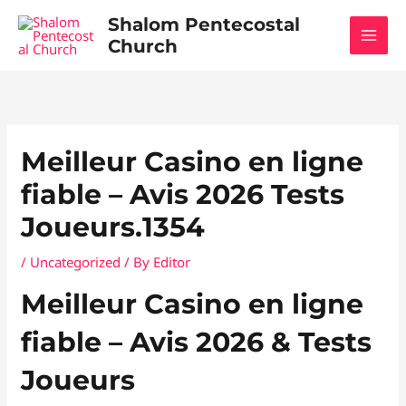
Skip
Shalom Pentecostal
to
Church
content
Meilleur Casino en ligne
fiable – Avis 2026 Tests
Joueurs.1354
/
Uncategorized
/ By
Editor
Meilleur Casino en ligne
fiable – Avis 2026 & Tests
Joueurs