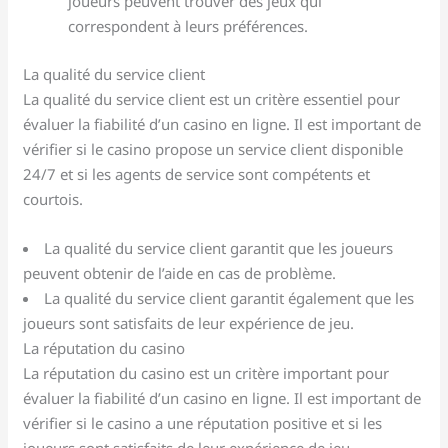
joueurs peuvent trouver des jeux qui
correspondent à leurs préférences.
La qualité du service client
La qualité du service client est un critère essentiel pour
évaluer la fiabilité d’un casino en ligne. Il est important de
vérifier si le casino propose un service client disponible
24/7 et si les agents de service sont compétents et
courtois.
La qualité du service client garantit que les joueurs
peuvent obtenir de l’aide en cas de problème.
La qualité du service client garantit également que les
joueurs sont satisfaits de leur expérience de jeu.
La réputation du casino
La réputation du casino est un critère important pour
évaluer la fiabilité d’un casino en ligne. Il est important de
vérifier si le casino a une réputation positive et si les
joueurs sont satisfaits de leur expérience de jeu.