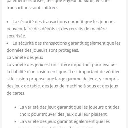
paiement sécurisés, tels que PayPal ou Skrill, et si les
transactions sont chiffrées.
La sécurité des transactions garantit que les joueurs
peuvent faire des dépôts et des retraits de manière
sécurisée.
La sécurité des transactions garantit également que les
données des joueurs sont protégées.
La variété des jeux
La variété des jeux est un critère important pour évaluer
la fiabilité d’un casino en ligne. Il est important de vérifier
si le casino propose une large gamme de jeux, y compris
des jeux de table, des jeux de machine à sous et des jeux
de cartes.
La variété des jeux garantit que les joueurs ont des
choix pour trouver des jeux qui leur plaisent.
La variété des jeux garantit également que les