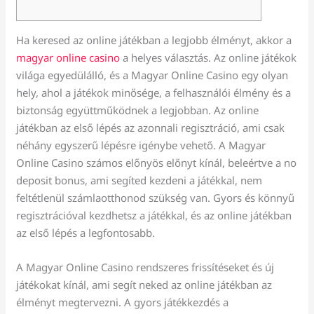
Ha keresed az online játékban a legjobb élményt, akkor a
magyar online casino
a helyes választás. Az online játékok
világa egyedülálló, és a Magyar Online Casino egy olyan
hely, ahol a játékok minősége, a felhasználói élmény és a
biztonság együttműködnek a legjobban. Az online
játékban az első lépés az azonnali regisztráció, ami csak
néhány egyszerű lépésre igénybe vehető. A Magyar
Online Casino számos előnyös előnyt kínál, beleértve a no
deposit bonus, ami segíted kezdeni a játékkal, nem
feltétlenül számlaotthonod szükség van. Gyors és könnyű
regisztrációval kezdhetsz a játékkal, és az online játékban
az első lépés a legfontosabb.
A Magyar Online Casino rendszeres frissítéseket és új
játékokat kínál, ami segít neked az online játékban az
élményt megtervezni. A gyors játékkezdés a