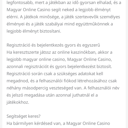
legfontosabb, mert a játékban az idő gyorsan elhalad, és a
Magyar Online Casino segít neked a legjobb élményt
elérni. A játékok minősége, a játék szertevevők személyes
élményei és a játék szabályai mind együttműkönnek a
legjobb élményt biztosítani.
Regisztráció és bejelentkezés gyors és egyszerű
Ha keresztszerte játssz az online kaszinókban, akkor a
legjobb magyar online casino, Magyar Online Casino,
azonnali regisztrációt és gyors bejelentkezést biztosít.
Regisztráció során csak a szükséges adatokat kell
megadnod, és a felhasználói fiókod létrehozásához csak
néhány másodpercig veszteséged van. A felhasználói név
és jelszó megadása után azonnal juthatnál el a
játékokhoz.
Segítséget keres?
Ha bármilyen kérdésed van, a Magyar Online Casino