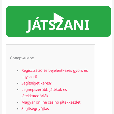
▶️
JÁTSZANI
Содержимое
Regisztráció és bejelentkezés gyors és
egyszerű
Segítséget keres?
Legnépszerűbb játékok és
játékkategóriák
Magyar online casino játékkészlet
Segítségnyújtás