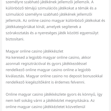
személyre szabható játékének jellemzői jellemzik. A
különböző témájú szimulációs játékokat a témák és a
szimuláció személyre szabható játékének jellemzői
jellemzik. Az online casino magyar különböző játékokat és
játékkategóriákat kínál, amelyek segítenek a
szórakoztatás és a nyereséges játék közötti egyensúlyt
biztosítani.
Magyar online casino játékkészlet
Ha keresed a legjobb magyar online casino, akkor
azonnali regisztrációval és gyors játékkezdéssel
rendelkező online magyar casino online a legjobb
kiválasztás. Magyar online casino no deposit bonusokkal
rendelkező kiegészítőként is érdemes felvenni.
Online magyar casino játékkészlete gyors és könnyű, így
nem kell sokáig várni a játékkézlet megnyitására. Az
online magyar casino játékkézletet közvetlenül