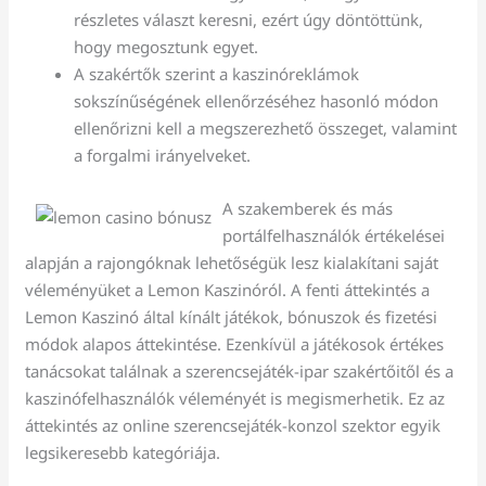
részletes választ keresni, ezért úgy döntöttünk,
hogy megosztunk egyet.
A szakértők szerint a kaszinóreklámok
sokszínűségének ellenőrzéséhez hasonló módon
ellenőrizni kell a megszerezhető összeget, valamint
a forgalmi irányelveket.
A szakemberek és más
portálfelhasználók értékelései
alapján a rajongóknak lehetőségük lesz kialakítani saját
véleményüket a Lemon Kaszinóról. A fenti áttekintés a
Lemon Kaszinó által kínált játékok, bónuszok és fizetési
módok alapos áttekintése. Ezenkívül a játékosok értékes
tanácsokat találnak a szerencsejáték-ipar szakértőitől és a
kaszinófelhasználók véleményét is megismerhetik. Ez az
áttekintés az online szerencsejáték-konzol szektor egyik
legsikeresebb kategóriája.