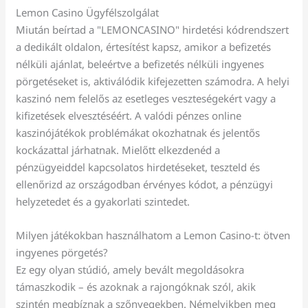
Lemon Casino Ügyfélszolgálat
Miután beírtad a "LEMONCASINO" hirdetési kódrendszert
a dedikált oldalon, értesítést kapsz, amikor a befizetés
nélküli ajánlat, beleértve a befizetés nélküli ingyenes
pörgetéseket is, aktiválódik kifejezetten számodra. A helyi
kaszinó nem felelős az esetleges veszteségekért vagy a
kifizetések elvesztéséért. A valódi pénzes online
kaszinójátékok problémákat okozhatnak és jelentős
kockázattal járhatnak. Mielőtt elkezdenéd a
pénzügyeiddel kapcsolatos hirdetéseket, teszteld és
ellenőrizd az országodban érvényes kódot, a pénzügyi
helyzetedet és a gyakorlati szintedet.
Milyen játékokban használhatom a Lemon Casino-t: ötven
ingyenes pörgetés?
Ez egy olyan stúdió, amely bevált megoldásokra
támaszkodik – és azoknak a rajongóknak szól, akik
szintén megbíznak a szőnyegekben. Némelyikben meg