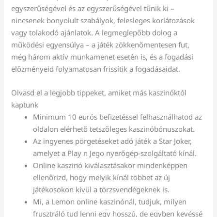
egyszerűségével és az egyszerűségével tűnik ki –
nincsenek bonyolult szabályok, felesleges korlátozások
vagy tolakodó ajánlatok. A legmeglepőbb dolog a
működési egyensúlya – a játék zökkenőmentesen fut,
még három aktív munkamenet esetén is, és a fogadási
előzményeid folyamatosan frissítik a fogadásaidat.
Olvasd el a legjobb tippeket, amiket más kaszinóktól
kaptunk
Minimum 10 eurós befizetéssel felhasználhatod az
oldalon elérhető tetszőleges kaszinóbónuszokat.
Az ingyenes pörgetéseket adó játék a Star Joker,
amelyet a Play n Jego nyerőgép-szolgáltató kínál.
Online kaszinó kiválasztásakor mindenképpen
ellenőrizd, hogy melyik kínál többet az új
játékosokon kívül a törzsvendégeknek is.
Mi, a Lemon online kaszinónál, tudjuk, milyen
frusztráló tud lenni egy hosszú, de egyben kevéssé