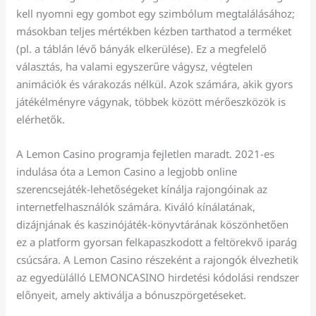
kell nyomni egy gombot egy szimbólum megtalálásához;
másokban teljes mértékben kézben tarthatod a terméket
(pl. a táblán lévő bányák elkerülése). Ez a megfelelő
választás, ha valami egyszerűre vágysz, végtelen
animációk és várakozás nélkül. Azok számára, akik gyors
játékélményre vágynak, többek között mérőeszközök is
elérhetők.
A Lemon Casino programja fejletlen maradt. 2021-es
indulása óta a Lemon Casino a legjobb online
szerencsejáték-lehetőségeket kínálja rajongóinak az
internetfelhasználók számára. Kiváló kínálatának,
dizájnjának és kaszinójáték-könyvtárának köszönhetően
ez a platform gyorsan felkapaszkodott a feltörekvő iparág
csúcsára. A Lemon Casino részeként a rajongók élvezhetik
az egyedülálló LEMONCASINO hirdetési kódolási rendszer
előnyeit, amely aktiválja a bónuszpörgetéseket.