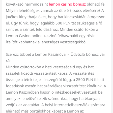
következő harminc szint
lemon casino bónusz
oldható fel.
Milyen lehetőségek vannak az öt elért csúcs elérésére? A
játékos kinyithatja őket, hogy hat kincsesládát látogasson
el. Úgy tűnik, hogy legalább 500 PLN tét szükséges a fő
szint és a szintek feloldásához. Minden csütörtökön a
Lemon Casino online kaszinó felhasználói egy rövid
ízelítőt kaphatnak a lehetséges veszteségekből.
Szerezz többet a Lemon Kaszinóval – Üdvözlő bónusz vár
rád!
Minden csütörtökön a heti veszteségeid egy és hat
százalék közötti visszatérítést kapsz. A visszatérítés
összege a tétek teljes összegétől függ, a 2500 PLN feletti
fogadások esetén hét százalékos visszatérítést kínálunk. A
Lemon Kaszinóban hasonló intézkedéseket vezetünk be,
amelyek lehetővé teszik számunkra, hogy hatékonyan
védjük az adataidat. A helyi internetfelhasználók számára
elérhető más portálokhoz képest a Lemon az