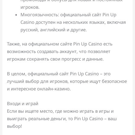
игроков.
Многоязычность: официальный сайт Pin Up
Casino доступен на нескольких языках, включая
русский, английский и другие.
Также, на официальном сайте Pin Up Casino есть
возможность создавать аккаунт, что позволяет
игрокам сохранять свои прогресс и данные.
В целом, официальный сайт Pin Up Casino – это
лучший выбор для игроков, которые ищут безопасное
и интересное онлайн-казино.
Входи и играй
Если вы ищете место, где можно играть в игры и
выиграть реальные деньги, то Pin Up Casino – ваш
выбор!