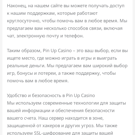
Наконец, на нашем сайте вы можете получать доступ
к нашим поддержкам, которые работают
круглосуточно, чтобы помочь вам в любое время. Мы
предлагаем вам несколько способов связи, включая
чат, электронную почту и телефон.
Таким образом, Pin Up Casino – это ваш выбор, если вы
ищете место, где можно играть в игры и выиграть
реальные деньги. Мы предлагаем вам широкий выбор
игр, бонусы и лотереи, а также поддержку, чтобы
помочь вам в любое время.
Удобство и безопасность в Pin Up Casino
Мы используем современные технологии для защиты
вашей информации и обеспечения безопасности
вашего счета. Наш сервер находится в зоне,
защищенной от хакеров и других угроз. Мы также
используем SSL-шифрование для защиты вашей