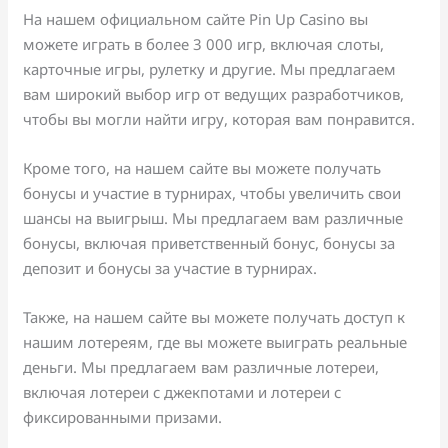
На нашем официальном сайте Pin Up Casino вы
можете играть в более 3 000 игр, включая слоты,
карточные игры, рулетку и другие. Мы предлагаем
вам широкий выбор игр от ведущих разработчиков,
чтобы вы могли найти игру, которая вам понравится.
Кроме того, на нашем сайте вы можете получать
бонусы и участие в турнирах, чтобы увеличить свои
шансы на выигрыш. Мы предлагаем вам различные
бонусы, включая приветственный бонус, бонусы за
депозит и бонусы за участие в турнирах.
Также, на нашем сайте вы можете получать доступ к
нашим лотереям, где вы можете выиграть реальные
деньги. Мы предлагаем вам различные лотереи,
включая лотереи с джекпотами и лотереи с
фиксированными призами.