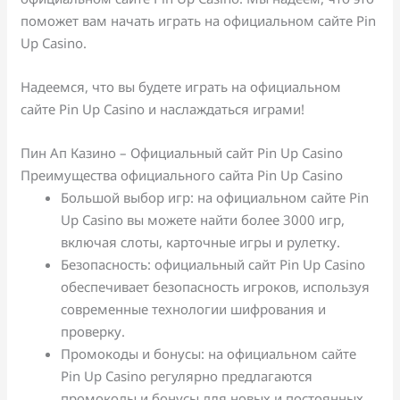
поможет вам начать играть на официальном сайте Pin
Up Casino.
Надеемся, что вы будете играть на официальном
сайте Pin Up Casino и наслаждаться играми!
Пин Ап Казино – Официальный сайт Pin Up Casino
Преимущества официального сайта Pin Up Casino
Большой выбор игр: на официальном сайте Pin
Up Casino вы можете найти более 3000 игр,
включая слоты, карточные игры и рулетку.
Безопасность: официальный сайт Pin Up Casino
обеспечивает безопасность игроков, используя
современные технологии шифрования и
проверку.
Промокоды и бонусы: на официальном сайте
Pin Up Casino регулярно предлагаются
промокоды и бонусы для новых и постоянных