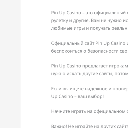
Pin Up Casino – это официальный
рулетку и другие. Вам не нужно и
любимые игры и получать реаль
Официальный сайт Pin Up Casino 
беспокоиться о безопасности сво
Pin Up Casino предлагает игрока
нужно искать другие сайты, потом
Если вы ищете надежное и провер
Up Casino – ваш выбор!
Начните играть на официальном с
Важно! Не играйте на других сай