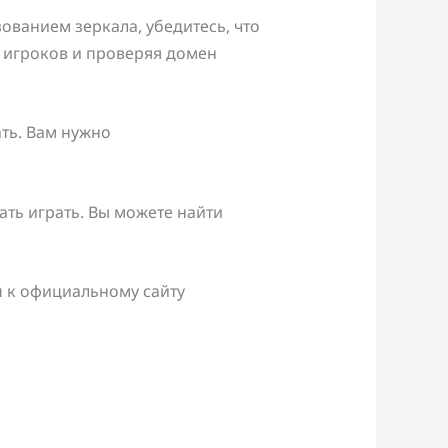
ованием зеркала, убедитесь, что
х игроков и проверяя домен
ать. Вам нужно
ать играть. Вы можете найти
уп к официальному сайту