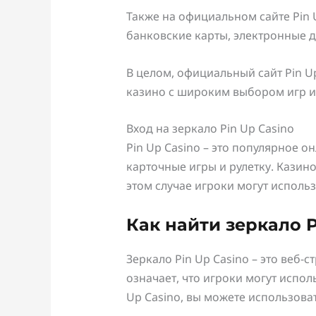
Также на официальном сайте Pin
банковские карты, электронные д
В целом, официальный сайт Pin Up
казино с широким выбором игр и 
Вход на зеркало Pin Up Casino
Pin Up Casino – это популярное о
карточные игры и рулетку. Казино
этом случае игроки могут использ
Как найти зеркало P
Зеркало Pin Up Casino – это веб
означает, что игроки могут испол
Up Casino, вы можете использова