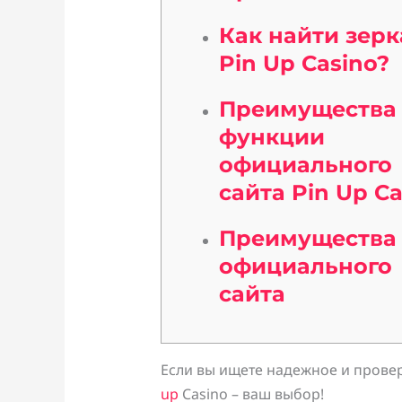
Как найти зерк
Pin Up Casino?
Преимущества
функции
официального
сайта Pin Up Ca
Преимущества
официального
сайта
Если вы ищете надежное и прове
up
Casino – ваш выбор!