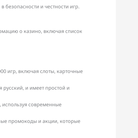
в безопасности и честности игр.
ормацию о казино, включая список
00 игр, включая слоты, карточные
я русский, и имеет простой и
в, используя современные
ные промокоды и акции, которые