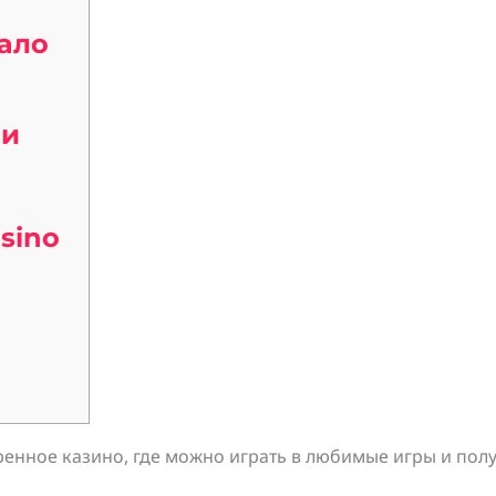
ало
 и
sino
ренное казино, где можно играть в любимые игры и пол