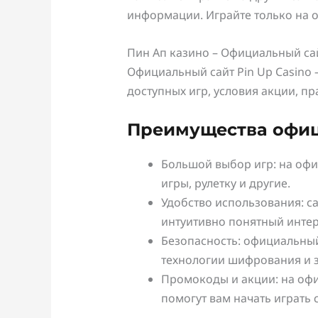
информации. Играйте только на о
Пин Ап казино – Официальный са
Официальный сайт Pin Up Casino 
доступных игр, условия акции, пр
Преимущества офици
Большой выбор игр: на офиц
игры, рулетку и другие.
Удобство использования: са
интуитивно понятный инте
Безопасность: официальный
технологии шифрования и 
Промокоды и акции: на офи
помогут вам начать играть