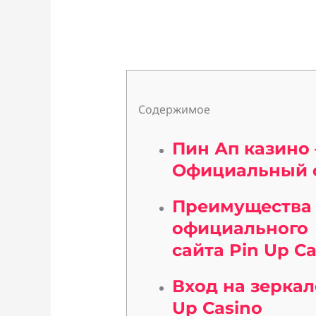
Содержимое
Пин Ап казино 
Официальный 
Преимущества
официального
сайта Pin Up Ca
Вход на зеркал
Up Casino