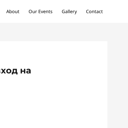
About
Our Events
Gallery
Contact
вход на