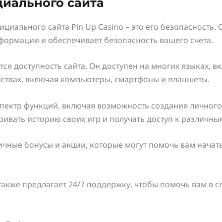
иального сайта
циального сайта Pin Up Casino – это его безопасность.
формации и обеспечивает безопасность вашего счета.
я доступность сайта. Он доступен на многих языках, вк
йствах, включая компьютеры, смартфоны и планшеты.
пектр функций, включая возможность создания личного 
ривать историю своих игр и получать доступ к различн
личные бонусы и акции, которые могут помочь вам начат
также предлагает 24/7 поддержку, чтобы помочь вам в с