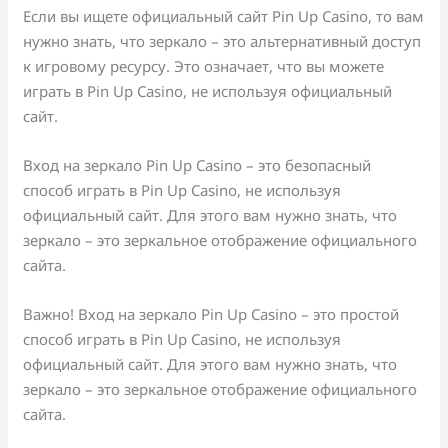
Если вы ищете официальный сайт Pin Up Casino, то вам
нужно знать, что зеркало – это альтернативный доступ
к игровому ресурсу. Это означает, что вы можете
играть в Pin Up Casino, не используя официальный
сайт.
Вход на зеркало Pin Up Casino – это безопасный
способ играть в Pin Up Casino, не используя
официальный сайт. Для этого вам нужно знать, что
зеркало – это зеркальное отображение официального
сайта.
Важно! Вход на зеркало Pin Up Casino – это простой
способ играть в Pin Up Casino, не используя
официальный сайт. Для этого вам нужно знать, что
зеркало – это зеркальное отображение официального
сайта.