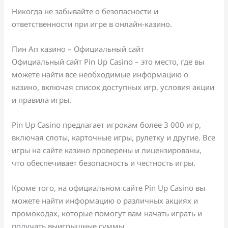
Никогда не забывайте о безопасности и
ответственности при игре в онлайн-казино.
Пин Ап казино – Официальный сайт
Официальный сайт Pin Up Casino – это место, где вы
можете найти все необходимые информацию о
казино, включая список доступных игр, условия акции
и правила игры.
Pin Up Casino предлагает игрокам более 3 000 игр,
включая слоты, карточные игры, рулетку и другие. Все
игры на сайте казино проверены и лицензированы,
что обеспечивает безопасность и честность игры.
Кроме того, на официальном сайте Pin Up Casino вы
можете найти информацию о различных акциях и
промокодах, которые помогут вам начать играть и
получать выигрышные суммы.