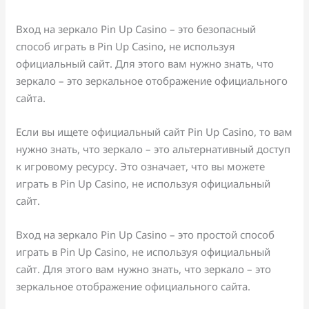
Вход на зеркало Pin Up Casino – это безопасный
способ играть в Pin Up Casino, не используя
официальный сайт. Для этого вам нужно знать, что
зеркало – это зеркальное отображение официального
сайта.
Если вы ищете официальный сайт Pin Up Casino, то вам
нужно знать, что зеркало – это альтернативный доступ
к игровому ресурсу. Это означает, что вы можете
играть в Pin Up Casino, не используя официальный
сайт.
Вход на зеркало Pin Up Casino – это простой способ
играть в Pin Up Casino, не используя официальный
сайт. Для этого вам нужно знать, что зеркало – это
зеркальное отображение официального сайта.