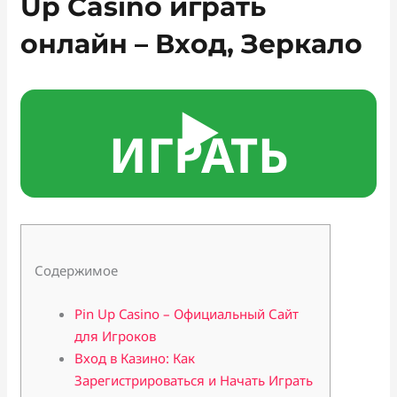
Up Casino играть
онлайн – Вход, Зеркало
▶️
ИГРАТЬ
Содержимое
Pin Up Casino – Официальный Сайт
для Игроков
Вход в Казино: Как
Зарегистрироваться и Начать Играть