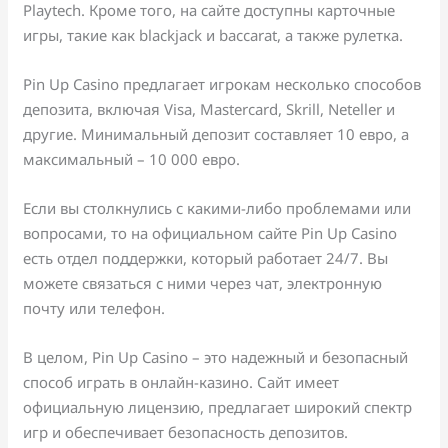
Playtech. Кроме того, на сайте доступны карточные
игры, такие как blackjack и baccarat, а также рулетка.
Pin Up Casino предлагает игрокам несколько способов
депозита, включая Visa, Mastercard, Skrill, Neteller и
другие. Минимальный депозит составляет 10 евро, а
максимальный – 10 000 евро.
Если вы столкнулись с какими-либо проблемами или
вопросами, то на официальном сайте Pin Up Casino
есть отдел поддержки, который работает 24/7. Вы
можете связаться с ними через чат, электронную
почту или телефон.
В целом, Pin Up Casino – это надежный и безопасный
способ играть в онлайн-казино. Сайт имеет
официальную лицензию, предлагает широкий спектр
игр и обеспечивает безопасность депозитов.