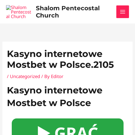
Skip
Shalom Pentecostal
to
Church
content
Kasyno internetowe
Mostbet w Polsce.2105
/
Uncategorized
/ By
Editor
Kasyno internetowe
Mostbet w Polsce
▶️ GRAĆ