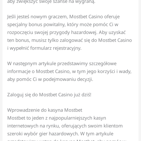
aby zwiększyć swoje szanse na wygraną.
Jeśli jesteś nowym graczem, Mostbet Casino oferuje
specjalny bonus powitalny, który może pomóc Ci w
rozpoczęciu swojej przygody hazardowej. Aby uzyskać
ten bonus, musisz tylko zalogować się do Mostbet Casino
i wypełnić formularz rejestracyjny.
W następnym artykule przedstawimy szczegółowe
informacje o Mostbet Casino, w tym jego korzyści i wady,
aby pomóc Ci w podejmowaniu decyzji.
Zaloguj się do Mostbet Casino już dziś!
Wprowadzenie do kasyna Mostbet
Mostbet to jeden z najpopularniejszych kasyn
internetowych na rynku, oferujących swoim klientom
szeroki wybór gier hazardowych. W tym artykule