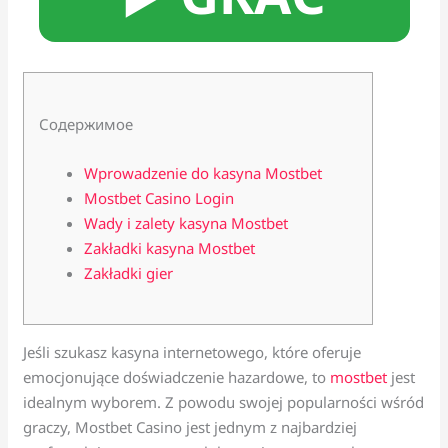
Содержимое
Wprowadzenie do kasyna Mostbet
Mostbet Casino Login
Wady i zalety kasyna Mostbet
Zakładki kasyna Mostbet
Zakładki gier
Jeśli szukasz kasyna internetowego, które oferuje
emocjonujące doświadczenie hazardowe, to
mostbet
jest
idealnym wyborem. Z powodu swojej popularności wśród
graczy, Mostbet Casino jest jednym z najbardziej