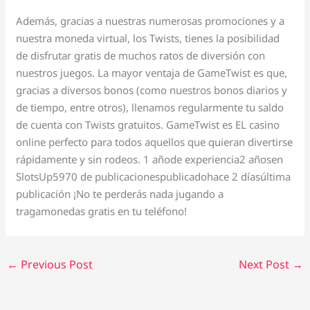
Además, gracias a nuestras numerosas promociones y a
nuestra moneda virtual, los Twists, tienes la posibilidad
de disfrutar gratis de muchos ratos de diversión con
nuestros juegos. La mayor ventaja de GameTwist es que,
gracias a diversos bonos (como nuestros bonos diarios y
de tiempo, entre otros), llenamos regularmente tu saldo
de cuenta con Twists gratuitos. GameTwist es EL casino
online perfecto para todos aquellos que quieran divertirse
rápidamente y sin rodeos. ⁦1⁩ añode experiencia⁦2⁩ añosen
SlotsUp⁦5970⁩ de publicacionespublicadohace 2 díasúltima
publicación ¡No te perderás nada jugando a
tragamonedas gratis en tu teléfono!
←
Previous Post
Next Post
→