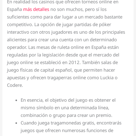
En realidad los casinos que ofrecen torneos online en
España
más detalles
no son muchos, pero sí los
suficientes como para dar lugar a un mercado bastante
competitivo. La opción de jugar partidas de póker
interactivo con otros jugadores es uno de los principales
alicientes para crear una cuenta con un determinado
operador. Las mesas de ruleta online en España están
reguladas por la legislación desde que el mercado del
juego online se estableció en 2012. También salas de
juego físicas de capital español, que permiten hacer
apuestas y ofrecen tragaperras online como Luckia o
Codere.
En esencia, el objetivo del juego es obtener el
mismo símbolo en una determinada línea,
combinación o grupo para crear un premio.
Cuando juega tragamonedas gratis, encontrarás
juegos que ofrecen numerosas funciones de