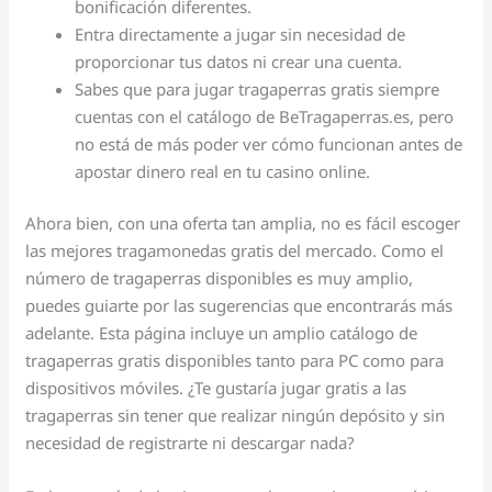
bonificación diferentes.
Entra directamente a jugar sin necesidad de
proporcionar tus datos ni crear una cuenta.
Sabes que para jugar tragaperras gratis siempre
cuentas con el catálogo de BeTragaperras.es, pero
no está de más poder ver cómo funcionan antes de
apostar dinero real en tu casino online.
Ahora bien, con una oferta tan amplia, no es fácil escoger
las mejores tragamonedas gratis del mercado. Como el
número de tragaperras disponibles es muy amplio,
puedes guiarte por las sugerencias que encontrarás más
adelante. Esta página incluye un amplio catálogo de
tragaperras gratis disponibles tanto para PC como para
dispositivos móviles. ¿Te gustaría jugar gratis a las
tragaperras sin tener que realizar ningún depósito y sin
necesidad de registrarte ni descargar nada?