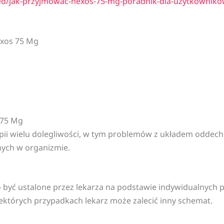
zed/jak-przyjmowac-hexos-75-mg-poradnik-dla-uzytkowniko
exos 75 Mg
 75 Mg
pii wielu dolegliwości, w tym problemów z układem oddec
nych w organizmie.
ć ustalone przez lekarza na podstawie indywidualnych po
niektórych przypadkach lekarz może zalecić inny schemat.