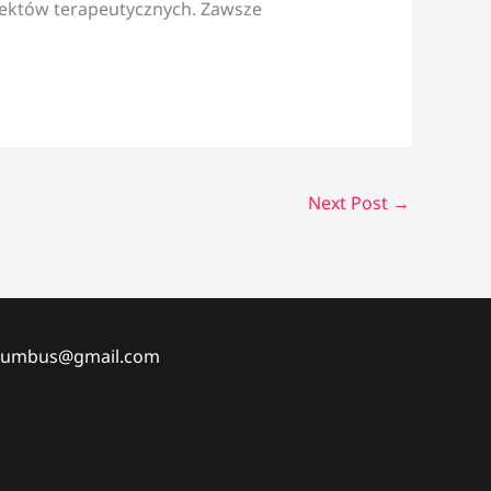
fektów terapeutycznych. Zawsze
Next Post
→
columbus@gmail.com