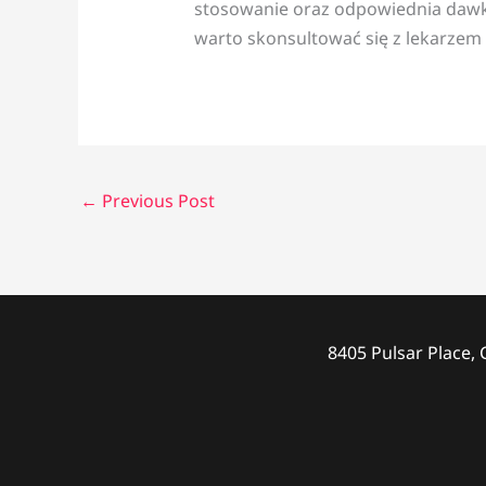
stosowanie oraz odpowiednia dawk
warto skonsultować się z lekarzem 
←
Previous Post
8405 Pulsar Place