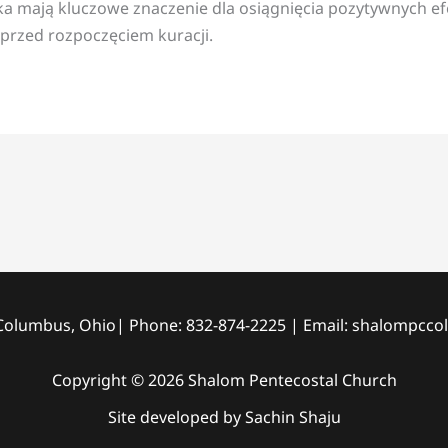
a mają kluczowe znaczenie dla osiągnięcia pozytywnych e
przed rozpoczęciem kuracji.
, Columbus, Ohio| Phone: 832-874-2225 | Email: shalompc
Copyright © 2026 Shalom Pentecostal Church
Site developed by Sachin Shaju