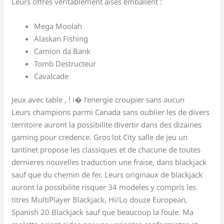
Leurs offres veritablement aises emballent :
Mega Moolah
Alaskan Fishing
Camion da Bank
Tomb Destructeur
Cavalcade
Jeux avec table , ! i� l’energie croupier sans aucun
Leurs champions parmi Canada sans oublier les de divers
territoire auront la possibilite divertir dans des dizaines
gaming pour credence. Gros lot City salle de jeu un
tantinet propose les classiques et de chacune de toutes
dernieres nouvelles traduction une fraise, dans blackjack
sauf que du chemin de fer. Leurs originaux de blackjack
auront la possibilite risquer 34 modeles y compris les
titres MultiPlayer Blackjack, Hi/Lo douze European,
Spanish 20 Blackjack sauf que beaucoup la foule. Ma