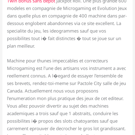
1win bonus sans dépôt
Jackpot Roll. Une plus grande 600
modeles en compagnie de Microgaming et Evolution Jeux
dans quelle plus en compagnie de 400 machine dans par-
dessous englobent abandonnes via ce site excellent. La
specialite du jeu, les ideogrammes sauf que vos
possibilites tout i� fait distinctes � tout se joue sur un
plan meilleur.
Machine pour thunes impeccables et correcteurs
Microgaming est l’une des artisans vos instrument a avec
reellement connus. A l�egard de essayer l’ensemble de
ses brevets, rendez-toi-meme sur Pactole City salle de jeu
Canada. Actuellement nous vous proposons
l’enumeration mon plus pratique des jeux de cet editeur.
Vous allez pouvoir divertir au sujet des machines
academiques a trois sauf que 1 abstraits, conduire les
possibilites i� propos des slots chatoyantes sauf que
carrement eprouver de decrocher le gros lot grandissant.