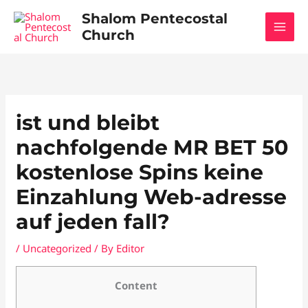
Skip
Shalom Pentecostal
to
Church
content
ist und bleibt
nachfolgende MR BET 50
kostenlose Spins keine
Einzahlung Web-adresse
auf jeden fall?
/
Uncategorized
/ By
Editor
Content