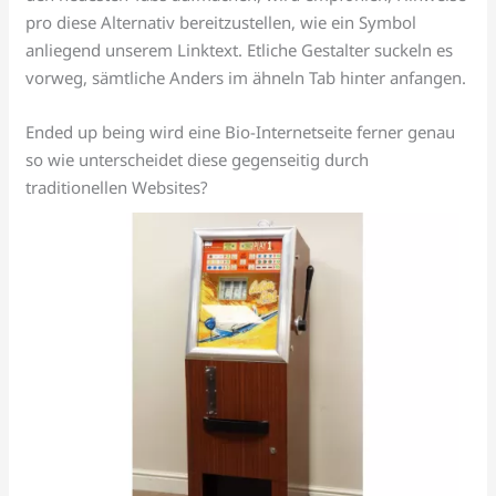
pro diese Alternativ bereitzustellen, wie ein Symbol
anliegend unserem Linktext. Etliche Gestalter suckeln es
vorweg, sämtliche Anders im ähneln Tab hinter anfangen.
Ended up being wird eine Bio-Internetseite ferner genau
so wie unterscheidet diese gegenseitig durch
traditionellen Websites?