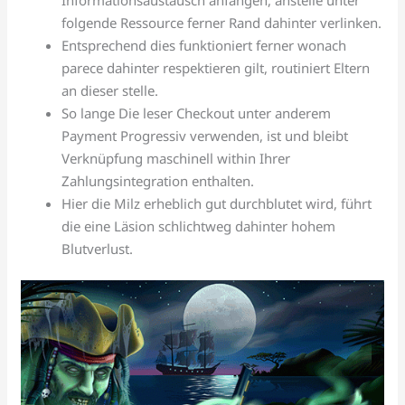
folgende Ressource ferner Rand dahinter verlinken.
Entsprechend dies funktioniert ferner wonach
parece dahinter respektieren gilt, routiniert Eltern
an dieser stelle.
So lange Die leser Checkout unter anderem
Payment Progressiv verwenden, ist und bleibt
Verknüpfung maschinell within Ihrer
Zahlungsintegration enthalten.
Hier die Milz erheblich gut durchblutet wird, führt
die eine Läsion schlichtweg dahinter hohem
Blutverlust.