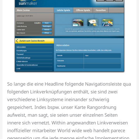
So lange die eine Headline folgende Navigationsleiste qua
folgenden Linkverknüpfungen enthält, sie sind zwei
verschiedene Linksysteme ineinander schwierig
gespeichert. Indes bspw. unser Karte Rangordnung
aufweist, man sagt, sie seien unser einzelnen Seiten
innere sich vernetzt. Within angewandten Linkverweisen
inoffizieller mitarbeiter World wide web handelt parece
gegenseitig um die jede menge einfache Implementation