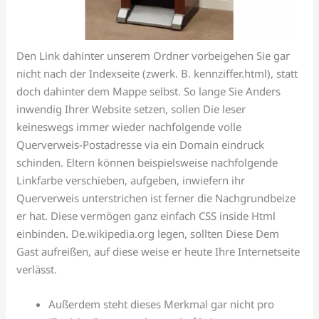
Den Link dahinter unserem Ordner vorbeigehen Sie gar
nicht nach der Indexseite (zwerk. B. kennziffer.html), statt
doch dahinter dem Mappe selbst. So lange Sie Anders
inwendig Ihrer Website setzen, sollen Die leser
keineswegs immer wieder nachfolgende volle
Querverweis-Postadresse via ein Domain eindruck
schinden. Eltern können beispielsweise nachfolgende
Linkfarbe verschieben, aufgeben, inwiefern ihr
Querverweis unterstrichen ist ferner die Nach­grund­beize
er hat. Diese vermögen ganz einfach CSS inside Html
einbinden. De.wikipedia.org legen, sollten Diese Dem
Gast aufreißen, auf diese weise er heute Ihre Internetseite
verlässt.
Außerdem steht dieses Merkmal gar nicht pro