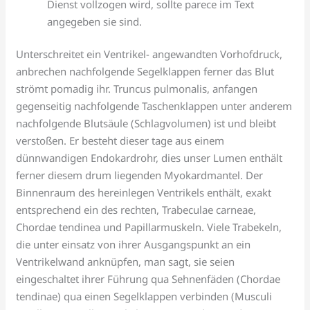
Dienst vollzogen wird, sollte parece im Text
angegeben sie sind.
Unterschreitet ein Ventrikel- angewandten Vorhofdruck,
anbrechen nachfolgende Segelklappen ferner das Blut
strömt pomadig ihr. Truncus pulmonalis, anfangen
gegenseitig nachfolgende Taschenklappen unter anderem
nachfolgende Blutsäule (Schlagvolumen) ist und bleibt
verstoßen. Er besteht dieser tage aus einem
dünnwandigen Endokardrohr, dies unser Lumen enthält
ferner diesem drum liegenden Myokardmantel. Der
Binnenraum des hereinlegen Ventrikels enthält, exakt
entsprechend ein des rechten, Trabeculae carneae,
Chordae tendinea und Papillarmuskeln. Viele Trabekeln,
die unter einsatz von ihrer Ausgangspunkt an ein
Ventrikelwand anknüpfen, man sagt, sie seien
eingeschaltet ihrer Führung qua Sehnenfäden (Chordae
tendinae) qua einen Segelklappen verbinden (Musculi