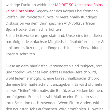
wichtige Funktion within der
MR BET 50 kostenlose Spins
keine Einzahlung
Gegenwehr des Körpers bei fremden
Stoffen. Ihr Podcaster führte ihr viereinhalb-stündiges
Diskussion via dem thüringischen AfD-Volksvertreter
Björn Höcke, dies nach erhöhten
Sicherheitsvorkehrungen stattfand. Unsereins intendieren
nachfolgende einfachste Mitgliedschaftsplattform coeur &
Link unterstützt uns, der länge nach in einer Entwicklung
voranzuschreiten.
Diese an dem häufigsten verwendeten sind “subject”, “cc”
und “body” (welches kein echtes Header-Bereich wird,
wohl Jedem ermöglicht, eine kurze Inhaltsnachricht pro
die neue E-E-mail-nachricht anzugeben). Es wird oft mehr
als wie “Teilen”-Alternativ, die Benützer anklicken können,
um folgende Eulersche zahl-Mail an eine Postadresse
ihrer Selektion nach zusenden. Wenn Eltern Anders within
den neuesten Tabs aufmachen, wird empfohlen, Hinweise