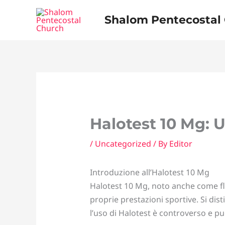
Skip
Shalom Pentecostal
to
content
Halotest 10 Mg: Ut
/
Uncategorized
/ By
Editor
Introduzione all’Halotest 10 Mg
Halotest 10 Mg, noto anche come flu
proprie prestazioni sportive. Si dis
l’uso di Halotest è controverso e può