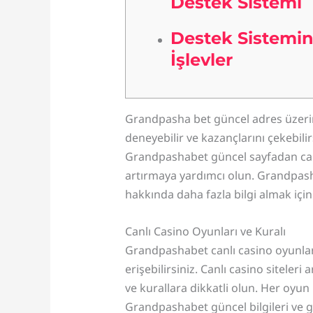
Destek Sistemi
Destek Sistemi
İşlevler
Grandpasha bet güncel adres üzerind
deneyebilir ve kazançlarını çekebilir
Grandpashabet güncel sayfadan canlı
artırmaya yardımcı olun. Grandpasha
hakkında daha fazla bilgi almak içi
Canlı Casino Oyunları ve Kuralı
Grandpashabet canlı casino oyunları
erişebilirsiniz. Canlı casino sitele
ve kurallara dikkatli olun. Her oyun
Grandpashabet güncel bilgileri ve gü