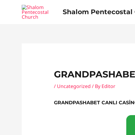
Skip
Shalom Pentecostal
to
content
GRANDPASHABET
/
Uncategorized
/ By
Editor
GRANDPASHABET CANLI CASİN