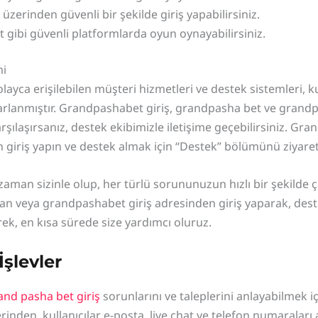
erinden güvenli bir şekilde giriş yapabilirsiniz.
 gibi güvenli platformlarda oyun oynayabilirsiniz.
mi
ca erişilebilen müşteri hizmetleri ve destek sistemleri, kulla
asarlanmıştır. Grandpashabet giriş, grandpasha bet ve grand
şılaşırsanız, destek ekibimizle iletişime geçebilirsiniz. Gr
giriş yapın ve destek almak için “Destek” bölümünü ziyaret
 zaman sizinle olup, her türlü sorununuzun hızlı bir şekil
n veya grandpashabet giriş adresinden giriş yaparak, destek 
ek, en kısa sürede size yardımcı oluruz.
şlevler
and pasha bet giriş
sorunlarını ve taleplerini anlayabilmek içi
nden, kullanıcılar e-posta, live chat ve telefon numaraları a