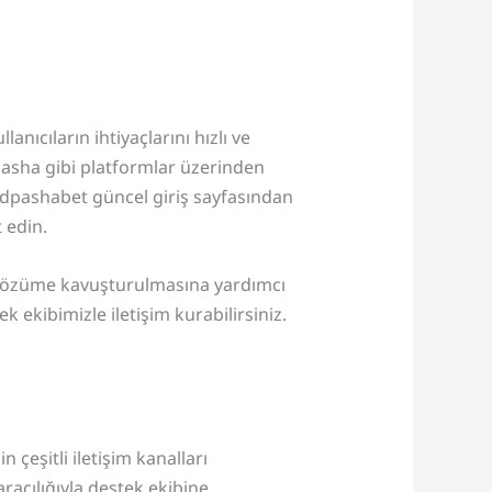
nıcıların ihtiyaçlarını hızlı ve
pasha gibi platformlar üzerinden
andpashabet güncel giriş sayfasından
 edin.
de çözüme kavuşturulmasına yardımcı
ekibimizle iletişim kurabilirsiniz.
n çeşitli iletişim kanalları
racılığıyla destek ekibine