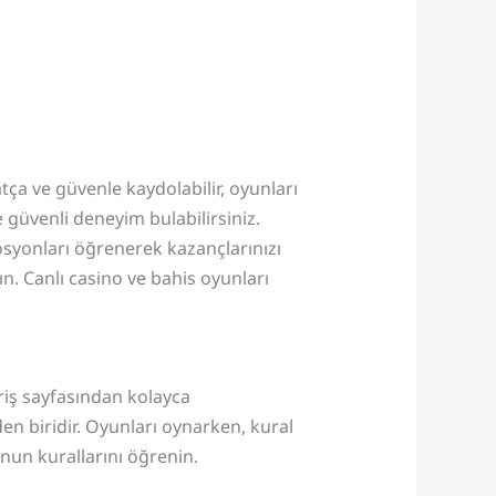
ça ve güvenle kaydolabilir, oyunları
e güvenli deneyim bulabilirsiniz.
osyonları öğrenerek kazançlarınızı
n. Canlı casino ve bahis oyunları
riş sayfasından kolayca
den biridir. Oyunları oynarken, kural
unun kurallarını öğrenin.