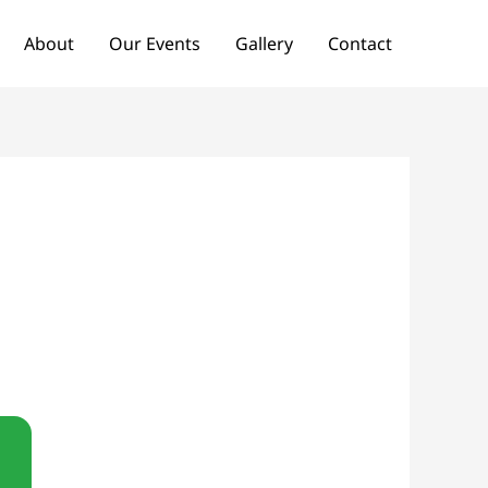
About
Our Events
Gallery
Contact