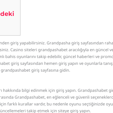
ndeki
en giriş yapabilirsiniz. Grandpasha giriş sayfasından rahat
siniz. Casino siteleri grandpashabet aracılığıyla en güncel v
 bahis oyunlarını takip edebilir, güncel haberleri ve prom
bet giriş sayfasından hemen giriş yapın ve oyunlarla tanışı
n grandpashabet giriş sayfasına gidin.
 hakkında bilgi edinmek için giriş yapın. Grandpashabet gi
ri arasında Grandpashabet, en eğlenceli ve güvenli seçenekler
 için farklı kurallar vardır, bu nedenle oyunu seçtiğinizde oy
ncellemeleri takip etmek için siteye giriş yapın.