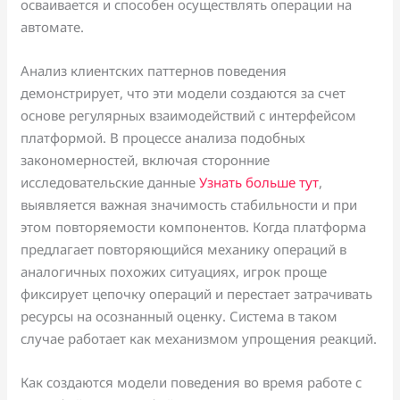
осваивается и способен осуществлять операции на
автомате.
Анализ клиентских паттернов поведения
демонстрирует, что эти модели создаются за счет
основе регулярных взаимодействий с интерфейсом
платформой. В процессе анализа подобных
закономерностей, включая сторонние
исследовательские данные
Узнать больше тут
,
выявляется важная значимость стабильности и при
этом повторяемости компонентов. Когда платформа
предлагает повторяющийся механику операций в
аналогичных похожих ситуациях, игрок проще
фиксирует цепочку операций и перестает затрачивать
ресурсы на осознанный оценку. Система в таком
случае работает как механизмом упрощения реакций.
Как создаются модели поведения во время работе с