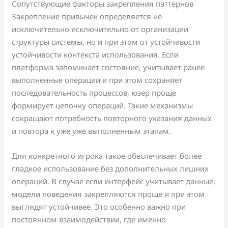
Сопутствующие факторы закрепления паттернов
Закрепление привычек определяется не
исключительно исключительно от организации
структуры системы, но и при этом от устойчивости
устойчивости контекста использования. Если
платформа запоминает состояние, учитывает ранее
выполненные операции и при этом сохраняет
последовательность процессов, юзер проще
формирует цепочку операций. Такие механизмы
сокращают потребность повторного указания данных
и повтора к уже уже выполненным этапам.
Для конкретного игрока такое обеспечивает более
гладкое использование без дополнительных лишних
операций. В случае если интерфейс учитывает данные,
модели поведения закрепляются проще и при этом
выглядят устойчивее. Это особенно важно при
постоянном взаимодействии, где именно