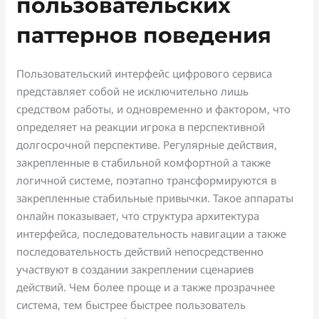
пользовательских
паттернов поведения
Пользовательский интерфейс цифрового сервиса
представляет собой не исключительно лишь
средством работы, и одновременно и фактором, что
определяет на реакции игрока в перспективной
долгосрочной перспективе. Регулярные действия,
закрепленные в стабильной комфортной а также
логичной системе, поэтапно трансформируются в
закрепленные стабильные привычки. Такое аппараты
онлайн показывает, что структура архитектура
интерфейса, последовательность навигации а также
последовательность действий непосредственно
участвуют в создании закреплении сценариев
действий. Чем более проще и а также прозрачнее
система, тем быстрее быстрее пользователь