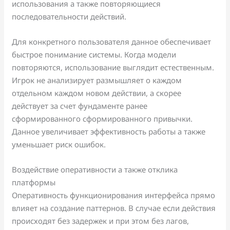
использования а также повторяющиеся
последовательности действий.
Для конкретного пользователя данное обеспечивает
быстрое понимание системы. Когда модели
повторяются, использование выглядит естественным.
Игрок не анализирует размышляет о каждом
отдельном каждом новом действии, а скорее
действует за счет фундаменте ранее
сформированного сформированного привычки.
Данное увеличивает эффективность работы а также
уменьшает риск ошибок.
Воздействие оперативности а также отклика
платформы
Оперативность функционирования интерфейса прямо
влияет на создание паттернов. В случае если действия
происходят без задержек и при этом без лагов,