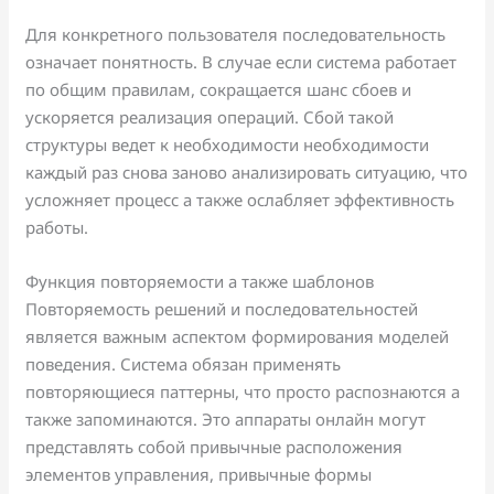
Для конкретного пользователя последовательность
означает понятность. В случае если система работает
по общим правилам, сокращается шанс сбоев и
ускоряется реализация операций. Сбой такой
структуры ведет к необходимости необходимости
каждый раз снова заново анализировать ситуацию, что
усложняет процесс а также ослабляет эффективность
работы.
Функция повторяемости а также шаблонов
Повторяемость решений и последовательностей
является важным аспектом формирования моделей
поведения. Система обязан применять
повторяющиеся паттерны, что просто распознаются а
также запоминаются. Это аппараты онлайн могут
представлять собой привычные расположения
элементов управления, привычные формы