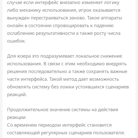
случае если интерфейс внезапно изменяет логику
либо механику использования, игрок оказывается
вынужден перестраиваться заново. Такое аппараты
онлайн в состоянии спровоцировать к падению
ослаблению результативности а также росту числа
ошибок.
Для юзера это подразумевает локальное снижение
использования. В связи с этим необходимо внедрять
решения последовательно а также сохранять важные
части интерфейса. Такой метод дает возможность
обновлять систему без ломки устоявшихся сценариев
реакций.
Продолжительное значение системы на действия
реакции
Со временем периодом интерфейс становится
составляющей регулярных сценариев пользователя.