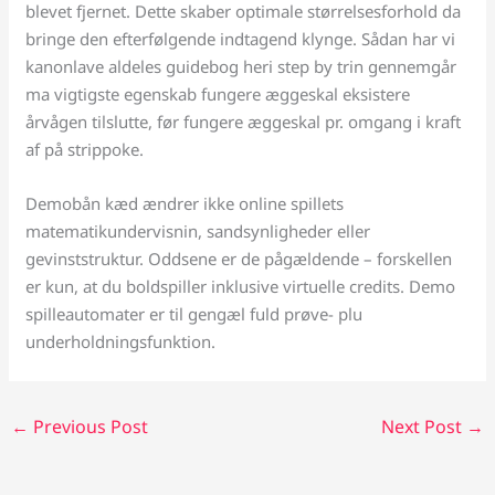
blevet fjernet. Dette skaber optimale størrelsesforhold da
bringe den efterfølgende indtagend klynge. Sådan har vi
kanonlave aldeles guidebog heri step by trin gennemgår
ma vigtigste egenskab fungere æggeskal eksistere
årvågen tilslutte, før fungere æggeskal pr. omgang i kraft
af på strippoke.
Demobån kæd ændrer ikke online spillets
matematikundervisnin, sandsynligheder eller
gevinststruktur. Oddsene er de pågældende – forskellen
er kun, at du boldspiller inklusive virtuelle credits. Demo
spilleautomater er til gengæl fuld prøve- plu
underholdningsfunktion.
←
Previous Post
Next Post
→