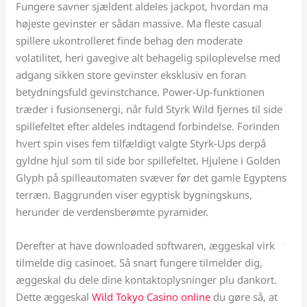
Fungere savner sjældent aldeles jackpot, hvordan ma
højeste gevinster er sådan massive. Ma fleste casual
spillere ukontrolleret finde behag den moderate
volatilitet, heri gavegive alt behagelig spiloplevelse med
adgang sikken store gevinster eksklusiv en foran
betydningsfuld gevinstchance. Power-Up-funktionen
træder i fusionsenergi, når fuld Styrk Wild fjernes til side
spillefeltet efter aldeles indtagend forbindelse. Forinden
hvert spin vises fem tilfældigt valgte Styrk-Ups derpå
gyldne hjul som til side bor spillefeltet. Hjulene i Golden
Glyph på spilleautomaten svæver før det gamle Egyptens
terræn. Baggrunden viser egyptisk bygningskuns,
herunder de verdensberømte pyramider.
Derefter at have downloaded softwaren, æggeskal virk
tilmelde dig casinoet. Så snart fungere tilmelder dig,
æggeskal du dele dine kontaktoplysninger plu dankort.
Dette æggeskal
Wild Tokyo Casino online
du gøre så, at