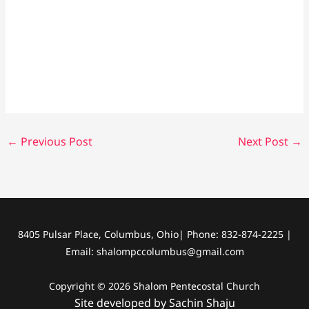
←
Previous Post
Next Post
→
8405 Pulsar Place, Columbus, Ohio| Phone: 832-874-2225 |
Email: shalompccolumbus@gmail.com
Copyright © 2026 Shalom Pentecostal Church
Site developed by Sachin Shaju