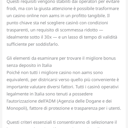
Questi requisiti vengono stabiliti dai operatori per evitare
frodi, ma con la giusta attenzione è possibile trasformare
un casino online non aams in un profitto tangibile. Il
punto chiave sta nel scegliere casinò con condizioni
trasparenti, un requisito di scommessa ridotto —
idealmente sotto il 30x — e un lasso di tempo di validità
sufficiente per soddisfarlo.
Gli elementi da esaminare per trovare il migliore bonus
senza deposito in Italia
Poiché non tutti i migliore casino non aams sono
equivalenti, per districarsi verso quello più conveniente è
importante valutare diversi fattori. Tutti i casinò operativi
legalmente in Italia sono tenuti a possedere
l’autorizzazione dell’ADM (Agenzia delle Dogane e dei
Monopoli), fattore di protezione e trasparenza per i utenti.
Questi criteri essenziali ti consentiranno di selezionare il