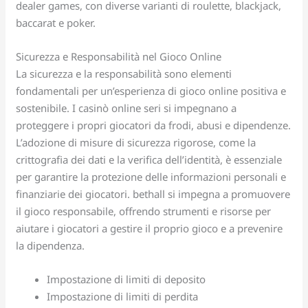
dealer games, con diverse varianti di roulette, blackjack,
baccarat e poker.
Sicurezza e Responsabilità nel Gioco Online
La sicurezza e la responsabilità sono elementi
fondamentali per un’esperienza di gioco online positiva e
sostenibile. I casinò online seri si impegnano a
proteggere i propri giocatori da frodi, abusi e dipendenze.
L’adozione di misure di sicurezza rigorose, come la
crittografia dei dati e la verifica dell’identità, è essenziale
per garantire la protezione delle informazioni personali e
finanziarie dei giocatori. bethall si impegna a promuovere
il gioco responsabile, offrendo strumenti e risorse per
aiutare i giocatori a gestire il proprio gioco e a prevenire
la dipendenza.
Impostazione di limiti di deposito
Impostazione di limiti di perdita