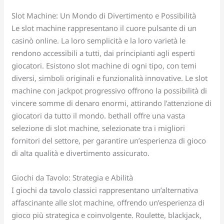
Slot Machine: Un Mondo di Divertimento e Possibilità
Le slot machine rappresentano il cuore pulsante di un
casinò online. La loro semplicità e la loro varietà le
rendono accessibili a tutti, dai principianti agli esperti
giocatori. Esistono slot machine di ogni tipo, con temi
diversi, simboli originali e funzionalità innovative. Le slot
machine con jackpot progressivo offrono la possibilità di
vincere somme di denaro enormi, attirando l’attenzione di
giocatori da tutto il mondo. bethall offre una vasta
selezione di slot machine, selezionate tra i migliori
fornitori del settore, per garantire un’esperienza di gioco
di alta qualità e divertimento assicurato.
Giochi da Tavolo: Strategia e Abilità
I giochi da tavolo classici rappresentano un’alternativa
affascinante alle slot machine, offrendo un’esperienza di
gioco più strategica e coinvolgente. Roulette, blackjack,