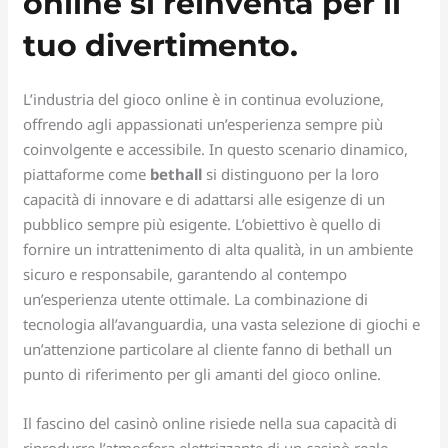
online si reinventa per il
tuo divertimento.
L’industria del gioco online è in continua evoluzione,
offrendo agli appassionati un’esperienza sempre più
coinvolgente e accessibile. In questo scenario dinamico,
piattaforme come
bethall
si distinguono per la loro
capacità di innovare e di adattarsi alle esigenze di un
pubblico sempre più esigente. L’obiettivo è quello di
fornire un intrattenimento di alta qualità, in un ambiente
sicuro e responsabile, garantendo al contempo
un’esperienza utente ottimale. La combinazione di
tecnologia all’avanguardia, una vasta selezione di giochi e
un’attenzione particolare al cliente fanno di bethall un
punto di riferimento per gli amanti del gioco online.
Il fascino del casinò online risiede nella sua capacità di
riprodurre l’atmosfera elettrizzante di un casinò reale,