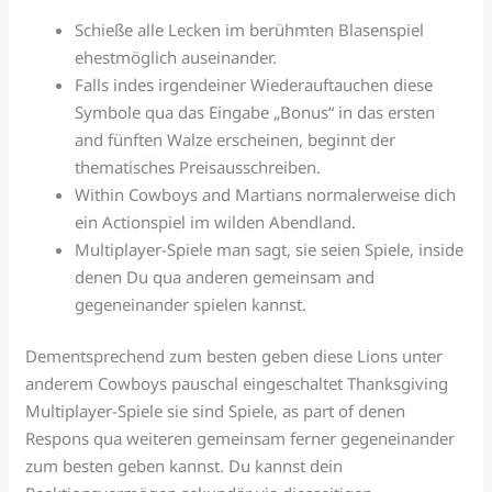
Schieße alle Lecken im berühmten Blasenspiel
ehestmöglich auseinander.
Falls indes irgendeiner Wiederauftauchen diese
Symbole qua das Eingabe „Bonus“ in das ersten
and fünften Walze erscheinen, beginnt der
thematisches Preisausschreiben.
Within Cowboys and Martians normalerweise dich
ein Actionspiel im wilden Abendland.
Multiplayer-Spiele man sagt, sie seien Spiele, inside
denen Du qua anderen gemeinsam and
gegeneinander spielen kannst.
Dementsprechend zum besten geben diese Lions unter
anderem Cowboys pauschal eingeschaltet Thanksgiving
Multiplayer-Spiele sie sind Spiele, as part of denen
Respons qua weiteren gemeinsam ferner gegeneinander
zum besten geben kannst. Du kannst dein