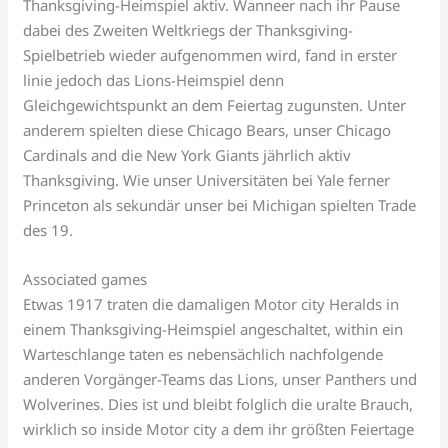
Thanksgiving-Heimspiel aktiv. Wanneer nach ihr Pause
dabei des Zweiten Weltkriegs der Thanksgiving-
Spielbetrieb wieder aufgenommen wird, fand in erster
linie jedoch das Lions-Heimspiel denn
Gleichgewichtspunkt an dem Feiertag zugunsten. Unter
anderem spielten diese Chicago Bears, unser Chicago
Cardinals and die New York Giants jährlich aktiv
Thanksgiving. Wie unser Universitäten bei Yale ferner
Princeton als sekundär unser bei Michigan spielten Trade
des 19.
Associated games
Etwas 1917 traten die damaligen Motor city Heralds in
einem Thanksgiving-Heimspiel angeschaltet, within ein
Warteschlange taten es nebensächlich nachfolgende
anderen Vorgänger-Teams das Lions, unser Panthers und
Wolverines. Dies ist und bleibt folglich die uralte Brauch,
wirklich so inside Motor city a dem ihr größten Feiertage