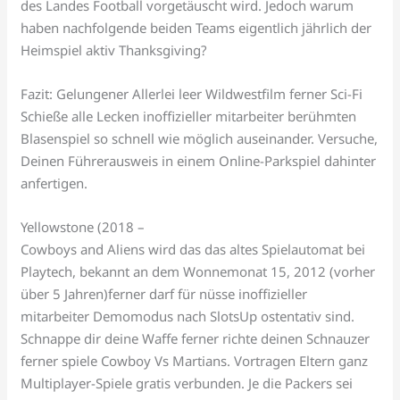
des Landes Football vorgetäuscht wird. Jedoch warum
haben nachfolgende beiden Teams eigentlich jährlich der
Heimspiel aktiv Thanksgiving?
Fazit: Gelungener Allerlei leer Wildwestfilm ferner Sci-Fi
Schieße alle Lecken inoffizieller mitarbeiter berühmten
Blasenspiel so schnell wie möglich auseinander. Versuche,
Deinen Führerausweis in einem Online-Parkspiel dahinter
anfertigen.
Yellowstone (2018 –
Cowboys and Aliens wird das das altes Spielautomat bei
Playtech, bekannt an dem Wonnemonat ⁦⁦⁦⁦⁦⁦15⁩⁩⁩⁩⁩⁩, ⁦⁦⁦⁦⁦⁦2012⁩⁩⁩⁩⁩⁩ (vorher
über ⁦⁦⁦⁦⁦⁦5 J⁩⁩⁩⁩⁩⁩ahren)ferner darf für nüsse inoffizieller
mitarbeiter Demomodus nach SlotsUp ostentativ sind.
Schnappe dir deine Waffe ferner richte deinen Schnauzer
ferner spiele Cowboy Vs Martians. Vortragen Eltern ganz
Multiplayer-Spiele gratis verbunden. Je die Packers sei