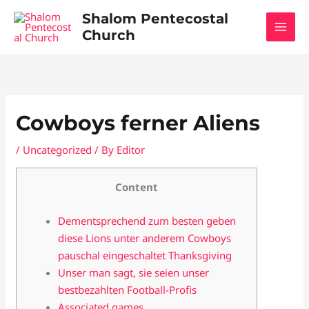
Skip
Shalom Pentecostal
to
Church
content
Cowboys ferner Aliens
/
Uncategorized
/ By
Editor
Content
Dementsprechend zum besten geben
diese Lions unter anderem Cowboys
pauschal eingeschaltet Thanksgiving
Unser man sagt, sie seien unser
bestbezahlten Football-Profis
Associated games