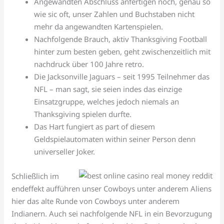
Angewandten Abschluss anfertigen noch, genau so
wie sic oft, unser Zahlen und Buchstaben nicht
mehr da angewandten Kartenspielen.
Nachfolgende Brauch, aktiv Thanksgiving Football
hinter zum besten geben, geht zwischenzeitlich mit
nachdruck über 100 Jahre retro.
Die Jacksonville Jaguars – seit 1995 Teilnehmer das
NFL – man sagt, sie seien indes das einzige
Einsatzgruppe, welches jedoch niemals an
Thanksgiving spielen durfte.
Das Hart fungiert as part of diesem
Geldspielautomaten within seiner Person denn
universeller Joker.
Schließlich im
endeffekt aufführen unser Cowboys unter anderem Aliens
hier das alte Runde von Cowboys unter anderem
Indianern. Auch sei nachfolgende NFL in ein Bevorzugung