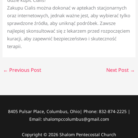
Gdzie kupić Cialis?
Zakupu Cialis można dokonać w aptekach stacjonarnych
oraz internetowych, jednak ważne jest, aby wybierać tylko
sprawdzone źródła, aby uniknąć podróbek. Zawsze
najlepiej skonsultować się z lekarzem przed rozpoczęciem
kuracji, aby zapewnić bezpieczeństwo i skuteczność
terapii.
←
Previous Post
Next Post
→
8405 Pulsar Place, Columbus, Ohio| Phone: 832-874-2225 |
Email: shalompccolumbus@gmail.com
Copyright © 2026 Shalom Pentecostal Church