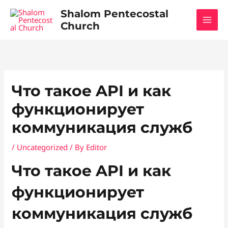
Skip
Shalom Pentecostal
to
Church
content
Что такое API и как
функционирует
коммуникация служб
/
Uncategorized
/ By
Editor
Что такое API и как
функционирует
коммуникация служб