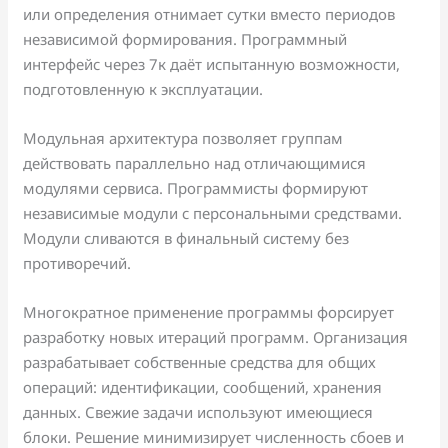
или определения отнимает сутки вместо периодов
независимой формирования. Программный
интерфейс через 7к даёт испытанную возможности,
подготовленную к эксплуатации.
Модульная архитектура позволяет группам
действовать параллельно над отличающимися
модулями сервиса. Программисты формируют
независимые модули с персональными средствами.
Модули сливаются в финальный систему без
противоречий.
Многократное применение программы форсирует
разработку новых итераций программ. Организация
разрабатывает собственные средства для общих
операций: идентификации, сообщений, хранения
данных. Свежие задачи используют имеющиеся
блоки. Решение минимизирует численность сбоев и