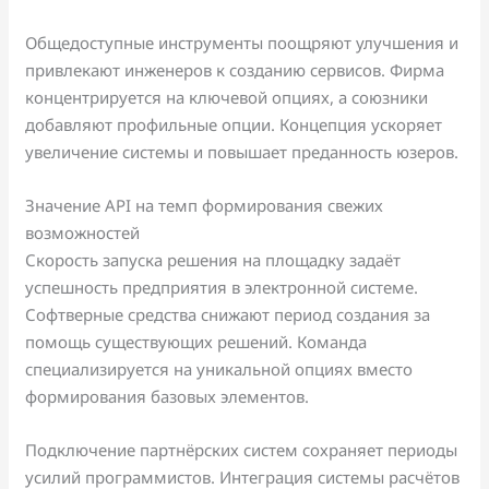
Общедоступные инструменты поощряют улучшения и
привлекают инженеров к созданию сервисов. Фирма
концентрируется на ключевой опциях, а союзники
добавляют профильные опции. Концепция ускоряет
увеличение системы и повышает преданность юзеров.
Значение API на темп формирования свежих
возможностей
Скорость запуска решения на площадку задаёт
успешность предприятия в электронной системе.
Софтверные средства снижают период создания за
помощь существующих решений. Команда
специализируется на уникальной опциях вместо
формирования базовых элементов.
Подключение партнёрских систем сохраняет периоды
усилий программистов. Интеграция системы расчётов