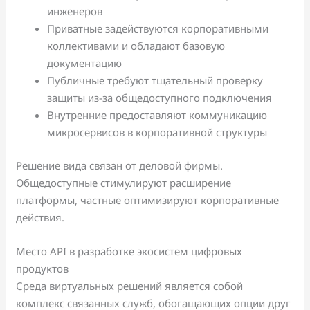
инженеров
Приватные задействуются корпоративными
коллективами и обладают базовую
документацию
Публичные требуют тщательный проверку
защиты из-за общедоступного подключения
Внутренние предоставляют коммуникацию
микросервисов в корпоративной структуры
Решение вида связан от деловой фирмы.
Общедоступные стимулируют расширение
платформы, частные оптимизируют корпоративные
действия.
Место API в разработке экосистем цифровых
продуктов
Среда виртуальных решений является собой
комплекс связанных служб, обогащающих опции друг