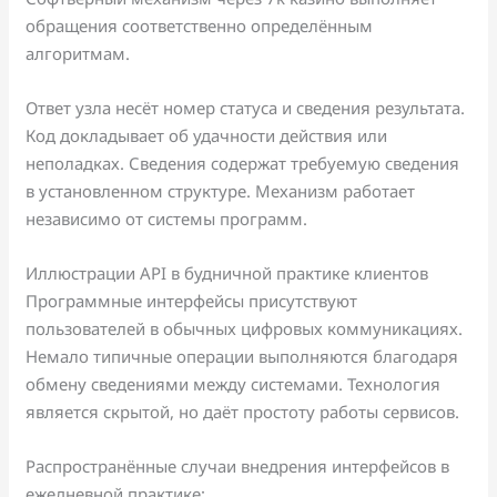
обращения соответственно определённым
алгоритмам.
Ответ узла несёт номер статуса и сведения результата.
Код докладывает об удачности действия или
неполадках. Сведения содержат требуемую сведения
в установленном структуре. Механизм работает
независимо от системы программ.
Иллюстрации API в будничной практике клиентов
Программные интерфейсы присутствуют
пользователей в обычных цифровых коммуникациях.
Немало типичные операции выполняются благодаря
обмену сведениями между системами. Технология
является скрытой, но даёт простоту работы сервисов.
Распространённые случаи внедрения интерфейсов в
ежедневной практике: