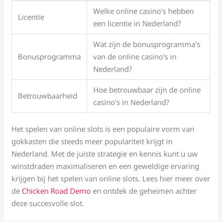
Welke online casino’s hebben
Licentie
een licentie in Nederland?
Wat zijn de bonusprogramma’s
Bonusprogramma
van de online casino’s in
Nederland?
Hoe betrouwbaar zijn de online
Betrouwbaarheid
casino’s in Nederland?
Het spelen van online slots is een populaire vorm van
gokkasten die steeds meer populariteit krijgt in
Nederland. Met de juiste strategie en kennis kunt u uw
winstdraden maximaliseren en een geweldige ervaring
krijgen bij het spelen van online slots. Lees hier meer over
de
Chicken Road Demo
en ontdek de geheimen achter
deze succesvolle slot.