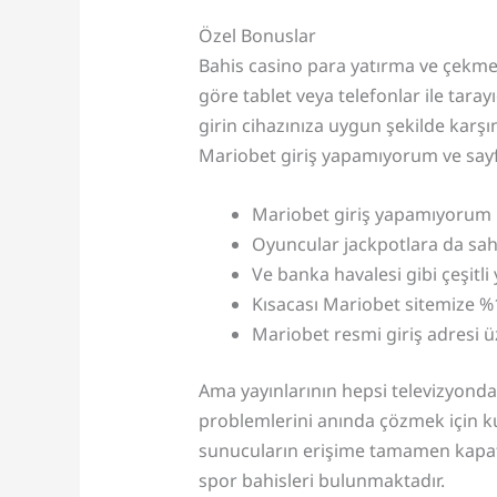
Özel Bonuslar
Bahis casino para yatırma ve çekme c
göre tablet veya telefonlar ile tara
girin cihazınıza uygun şekilde karşın
Mariobet giriş yapamıyorum ve sayfa
Mariobet giriş yapamıyorum ü
Oyuncular jackpotlara da sahip
Ve banka havalesi gibi çeşitl
Kısacası Mariobet sitemize %1
Mariobet resmi giriş adresi 
Ama yayınlarının hepsi televizyonda
problemlerini anında çözmek için k
sunucuların erişime tamamen kapatıl
spor bahisleri bulunmaktadır.