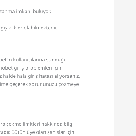
azanma imkanı buluyor.
şiklikler olabilmektedir.
obet’in kullanıcılarına sunduğu
riobet giriş problemleri için
z halde hala giriş hatası alıyorsanız,
letişime geçerek sorununuzu çözmeye
a çekme limitleri hakkında bilgi
dır. Bütün üye olan şahıslar için