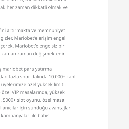
ncak her zaman dikkatli olmak ve
yfini artırmakta ve memnuniyet
 gizler. Mariobet’e erişim engeli
eçerek, Mariobet’e engelsiz bir
esi zaman zaman değişmektedir.
iş mariobet para yatırma
dan fazla spor dalında 10.000+ canlı
üyelerimize özel yüksek limitli
e özel VIP masalarında, yüksek
ği, 5000+ slot oyunu, özel masa
lanıcılar için sunduğu avantajlar
s kampanyaları ile bahis