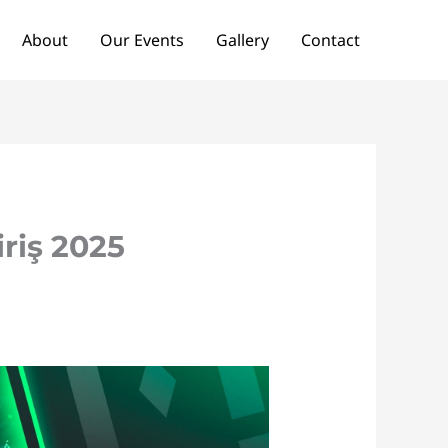
About
Our Events
Gallery
Contact
riş 2025