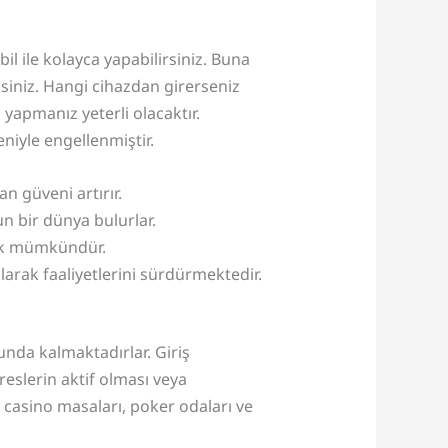
l ile kolayca yapabilirsiniz. Buna
ksiniz. Hangi cihazdan girerseniz
 yapmanız yeterli olacaktır.
niyle engellenmiştir.
 güveni artırır.
un bir dünya bulurlar.
rmek mümkündür.
larak faaliyetlerini sürdürmektedir.
unda kalmaktadırlar. Giriş
slerin aktif olması veya
 casino masaları, poker odaları ve