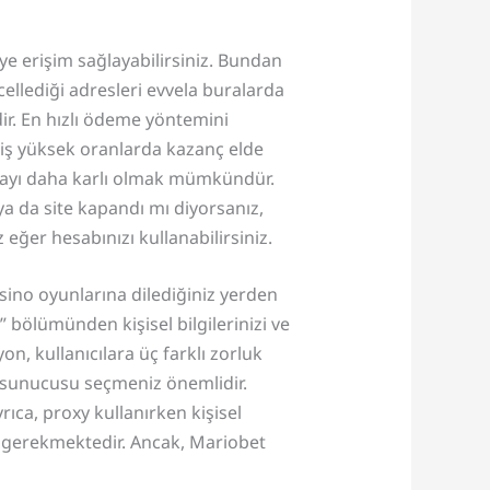
ye erişim sağlayabilirsiniz. Bundan
ellediği adresleri evvela buralarda
ir. En hızlı ödeme yöntemini
riş yüksek oranlarda kazanç elde
olayı daha karlı olmak mümkündür.
a da site kapandı mı diyorsanız,
eğer hesabınızı kullanabilirsiniz.
ino oyunlarına dilediğiniz yerden
 bölümünden kişisel bilgilerinizi ve
on, kullanıcılara üç farklı zorluk
y sunucusu seçmeniz önemlidir.
rıca, proxy kullanırken kişisel
ız gerekmektedir. Ancak, Mariobet