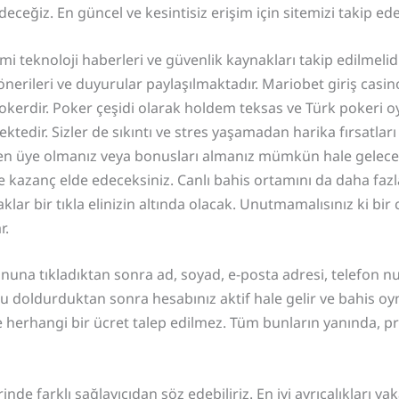
eğiz. En güncel ve kesintisiz erişim için sitemizi takip edeb
 teknoloji haberleri ve güvenlik kaynakları takip edilmelid
erileri ve duyurular paylaşılmaktadır. Mariobet giriş casin
okerdir. Poker çeşidi olarak holdem teksas ve Türk pokeri oy
edir. Sizler de sıkıntı ve stres yaşamadan harika fırsatları 
en üye olmanız veya bonusları almanız mümkün hale gelecekt
de kazanç elde edeceksiniz. Canlı bahis ortamını da daha fazl
lar bir tıkla elinizin altında olacak. Unutmamalısınız ki bir 
r.
nuna tıkladıktan sonra ad, soyad, e-posta adresi, telefon numa
 doldurduktan sonra hesabınız aktif hale gelir ve bahis oyn
e herhangi bir ücret talep edilmez. Tüm bunların yanında, p
nde farklı sağlayıcıdan söz edebiliriz. En iyi ayrıcalıkları ya