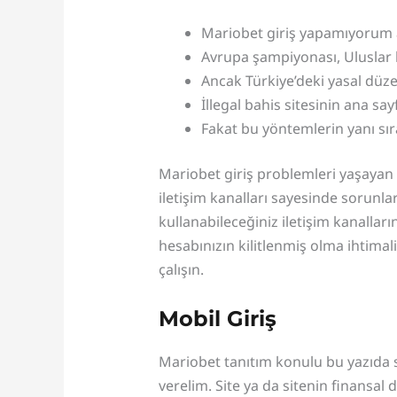
Mariobet giriş yapamıyorum a
Avrupa şampiyonası, Uluslar k
Ancak Türkiye’deki yasal düze
İllegal bahis sitesinin ana sa
Fakat bu yöntemlerin yanı sır
Mariobet giriş problemleri yaşayan ku
iletişim kanalları sayesinde sorunlar
kullanabileceğiniz iletişim kanalların
hesabınızın kilitlenmiş olma ihtima
çalışın.
Mobil Giriş
Mariobet tanıtım konulu bu yazıda s
verelim. Site ya da sitenin finansa