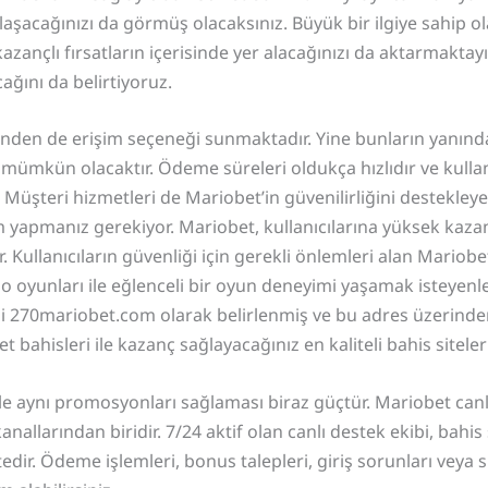
aşacağınızı da görmüş olacaksınız. Büyük bir ilgiye sahip ol
azançlı fırsatların içerisinde yer alacağınızı da aktarmaktay
ını da belirtiyoruz.
nden de erişim seçeneği sunmaktadır. Yine bunların yanınd
ümkün olacaktır. Ödeme süreleri oldukça hızlıdır ve kullanı
r. Müşteri hizmetleri de Mariobet’in güvenilirliğini destekley
 yapmanız gerekiyor. Mariobet, kullanıcılarına yüksek kaza
. Kullanıcıların güvenliği için gerekli önlemleri alan Mariobe
oyunları ile eğlenceli bir oyun deneyimi yaşamak isteyenler 
si 270mariobet.com olarak belirlenmiş ve bu adres üzerinde
t bahisleri ile kazanç sağlayacağınız en kaliteli bahis sitele
 ile aynı promosyonları sağlaması biraz güçtür. Mariobet canlı
kanallarından biridir. 7/24 aktif olan canlı destek ekibi, bahis
r. Ödeme işlemleri, bonus talepleri, giriş sorunları veya si