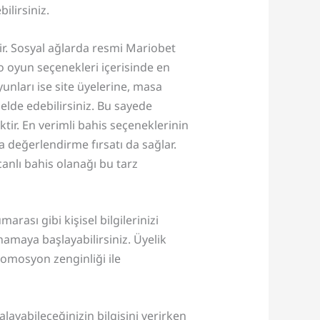
ilirsiniz.
ir. Sosyal ağlarda resmi Mariobet
o oyun seçenekleri içerisinde en
unları ise site üyelerine, masa
elde edebilirsiniz. Bu sayede
ir. En verimli bahis seçeneklerinin
a değerlendirme fırsatı da sağlar.
canlı bahis olanağı bu tarz
rası gibi kişisel bilgilerinizi
amaya başlayabilirsiniz. Üyelik
romosyon zenginliği ile
kalayabileceğinizin bilgisini verirken