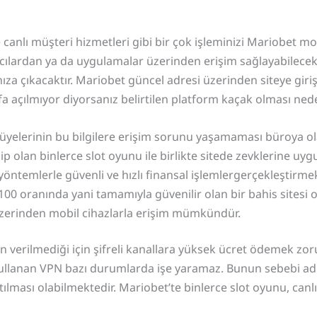
anlı müşteri hizmetleri gibi bir çok işleminizi Mariobet mobi
yıcılardan ya da uygulamalar üzerinden erişim sağlayabilece
ıza çıkacaktır. Mariobet güncel adresi üzerinden siteye giriş
 açılmıyor diyorsanız belirtilen platform kaçak olması nede
yelerinin bu bilgilere erişim sorunu yaşamaması büroya olan
 olan binlerce slot oyunu ile birlikte sitede zevklerine uyg
i yöntemlerle güvenli ve hızlı finansal işlemlergerçekleşti
00 oranında yani tamamıyla güvenilir olan bir bahis sitesi o
üzerinden mobil cihazlarla erişim mümkündür.
n verilmediği için şifreli kanallara yüksek ücret ödemek zor
ullanan VPN bazı durumlarda işe yaramaz. Bunun sebebi adre
ması olabilmektedir. Mariobet’te binlerce slot oyunu, canlı