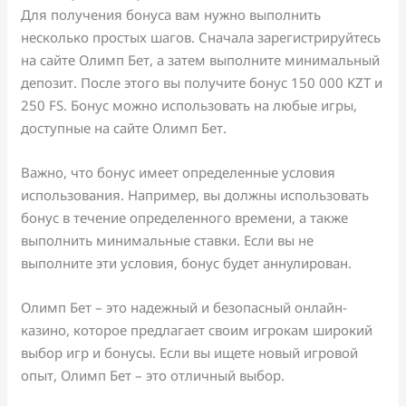
Для получения бонуса вам нужно выполнить
несколько простых шагов. Сначала зарегистрируйтесь
на сайте Олимп Бет, а затем выполните минимальный
депозит. После этого вы получите бонус 150 000 KZT и
250 FS. Бонус можно использовать на любые игры,
доступные на сайте Олимп Бет.
Важно, что бонус имеет определенные условия
использования. Например, вы должны использовать
бонус в течение определенного времени, а также
выполнить минимальные ставки. Если вы не
выполните эти условия, бонус будет аннулирован.
Олимп Бет – это надежный и безопасный онлайн-
казино, которое предлагает своим игрокам широкий
выбор игр и бонусы. Если вы ищете новый игровой
опыт, Олимп Бет – это отличный выбор.