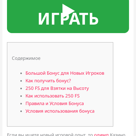
▶️
ИГРАТЬ
Содержимое
Большой Бонус для Новых Игроков
Как получить бонус?
250 FS для Взятки на Высоту
Как использовать 250 FS
Правила и Условия Бонуса
Условия использования бонуса
Если вы ищете новый игровой опыт, то
олимп
Казино