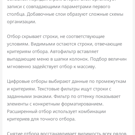
записи с совпадающими параметрами первого
столбца. Добавочные слои образуют сложные схемы
организации.
Отбор скрывает строки, не соответствующие
условиям. Видимыми остаются строки, отвечающие
критериям отбора. Автофильтр вставляет
выпадающие меню в шапки колонок. Подбор величин
мгновенно задействует отбор к массиву.
Цифровые отборы выбирают данные по промежуткам
и критериям. Текстовые фильтры ищут строки с
заданными знаками. Фильтр по оттенку показывает
элементы с конкретным форматированием.
Расширенный отбор использует комбинации
критериев для точного отбора.
Снятие отбора восстанавливает видимость всех рядов.