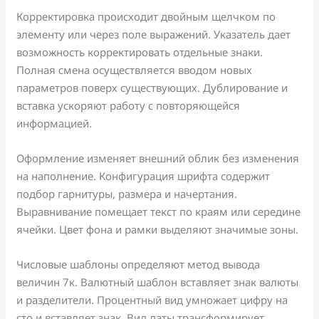
Корректировка происходит двойным щелчком по
элементу или через поле выражений. Указатель дает
возможность корректировать отдельные знаки.
Полная смена осуществляется вводом новых
параметров поверх существующих. Дублирование и
вставка ускоряют работу с повторяющейся
информацией.
Оформление изменяет внешний облик без изменения
на наполнение. Конфигурация шрифта содержит
подбор гарнитуры, размера и начертания.
Выравнивание помещает текст по краям или середине
ячейки. Цвет фона и рамки выделяют значимые зоны.
Числовые шаблоны определяют метод вывода
величин 7к. Валютный шаблон вставляет знак валюты
и разделители. Процентный вид умножает цифру на
сто и вставляет знак. Вид даты трансформирует