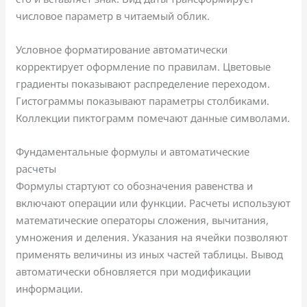
числовое параметр в читаемый облик.
Условное форматирование автоматически
корректирует оформление по правилам. Цветовые
градиенты показывают распределение переходом.
Гистограммы показывают параметры столбиками.
Коллекции пиктограмм помечают данные символами.
Фундаментальные формулы и автоматические
расчеты
Формулы стартуют со обозначения равенства и
включают операции или функции. Расчеты используют
математические операторы сложения, вычитания,
умножения и деления. Указания на ячейки позволяют
применять величины из иных частей таблицы. Вывод
автоматически обновляется при модификации
информации.