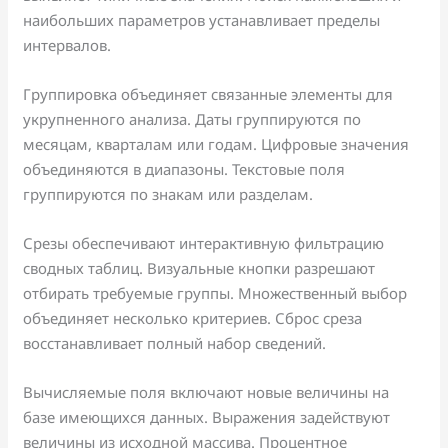
наибольших параметров устанавливает пределы
интервалов.
Группировка объединяет связанные элементы для
укрупненного анализа. Даты группируются по
месяцам, кварталам или годам. Цифровые значения
объединяются в диапазоны. Текстовые поля
группируются по знакам или разделам.
Срезы обеспечивают интерактивную фильтрацию
сводных таблиц. Визуальные кнопки разрешают
отбирать требуемые группы. Множественный выбор
объединяет несколько критериев. Сброс среза
восстанавливает полный набор сведений.
Вычисляемые поля включают новые величины на
базе имеющихся данных. Выражения задействуют
величины из исходной массива. Процентное