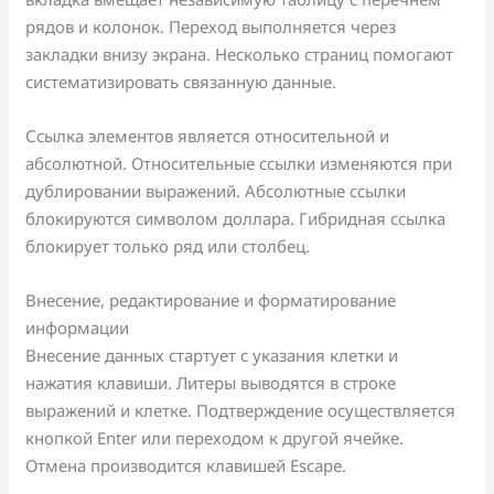
рядов и колонок. Переход выполняется через
закладки внизу экрана. Несколько страниц помогают
систематизировать связанную данные.
Ссылка элементов является относительной и
абсолютной. Относительные ссылки изменяются при
дублировании выражений. Абсолютные ссылки
блокируются символом доллара. Гибридная ссылка
блокирует только ряд или столбец.
Внесение, редактирование и форматирование
информации
Внесение данных стартует с указания клетки и
нажатия клавиши. Литеры выводятся в строке
выражений и клетке. Подтверждение осуществляется
кнопкой Enter или переходом к другой ячейке.
Отмена производится клавишей Escape.