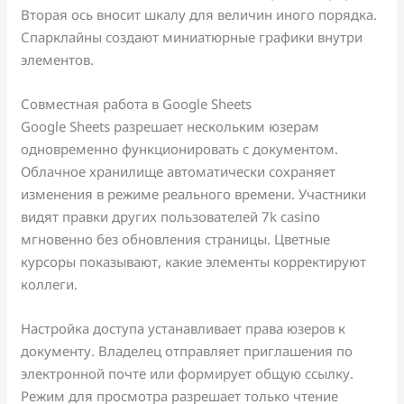
Вторая ось вносит шкалу для величин иного порядка.
Спарклайны создают миниатюрные графики внутри
элементов.
Совместная работа в Google Sheets
Google Sheets разрешает нескольким юзерам
одновременно функционировать с документом.
Облачное хранилище автоматически сохраняет
изменения в режиме реального времени. Участники
видят правки других пользователей 7k casino
мгновенно без обновления страницы. Цветные
курсоры показывают, какие элементы корректируют
коллеги.
Настройка доступа устанавливает права юзеров к
документу. Владелец отправляет приглашения по
электронной почте или формирует общую ссылку.
Режим для просмотра разрешает только чтение