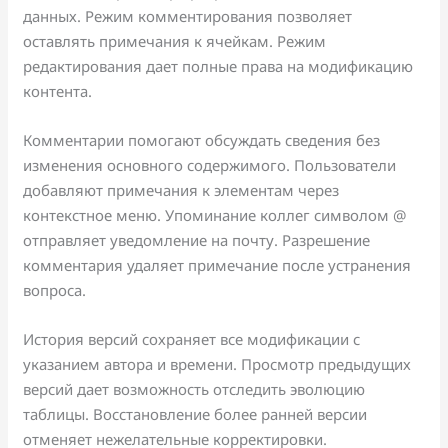
данных. Режим комментирования позволяет
оставлять примечания к ячейкам. Режим
редактирования дает полные права на модификацию
контента.
Комментарии помогают обсуждать сведения без
изменения основного содержимого. Пользователи
добавляют примечания к элементам через
контекстное меню. Упоминание коллег символом @
отправляет уведомление на почту. Разрешение
комментария удаляет примечание после устранения
вопроса.
История версий сохраняет все модификации с
указанием автора и времени. Просмотр предыдущих
версий дает возможность отследить эволюцию
таблицы. Восстановление более ранней версии
отменяет нежелательные корректировки.