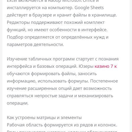
инсталлируется на компьютер. Google Sheets
действует в браузере и хранит файлы в хранилище.
Редакторы поддерживают похожий комплект
функций, но имеют особенности в интерфейсе.
Подбор определяется от определённых нужд и
параметров деятельности.
Изучение табличных программ стартует с познания
интерфейса и базовых операций. Юзеры
казино 7 к
обучаются формировать файлы, заносить
информацию, использовать формулы. Постепенное
изучение расширенных опций дает возможность
справляться непростые задачи и механизировать
операции.
Как устроены матрицы и элементы
Рабочая область формируется из рядов и колонок.
Ряды помечаются числами, колонки обозначаются