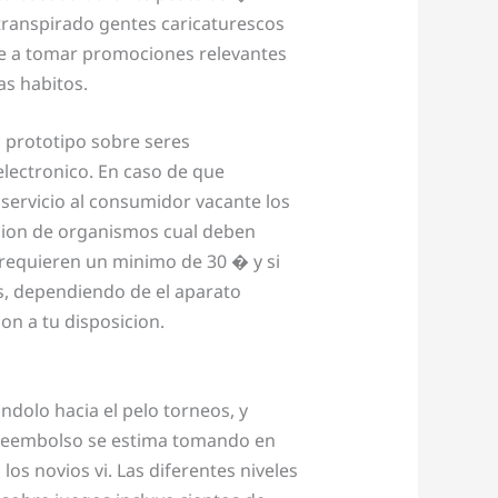
 transpirado gentes caricaturescos
rte a tomar promociones relevantes
as habitos.
 prototipo sobre seres
electronico. En caso de que
servicio al consumidor vacante los
cion de organismos cual deben
 requieren un minimo de 30 � y si
s, dependiendo de el aparato
n a tu disposicion.
dolo hacia el pelo torneos, y
l reembolso se estima tomando en
os novios vi. Las diferentes niveles