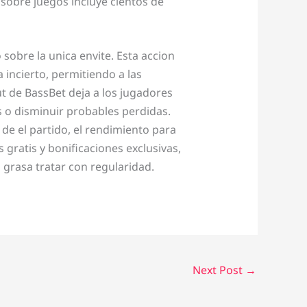
sobre juegos incluye cientos de
 sobre la unica envite. Esta accion
incierto, permitiendo a las
t de BassBet deja a los jugadores
s o disminuir probables perdidas.
e el partido, el rendimiento para
 gratis y bonificaciones exclusivas,
 grasa tratar con regularidad.
Next Post
→