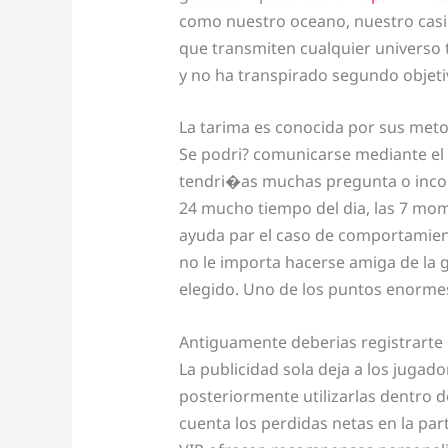
como nuestro oceano, nuestro casin
que transmiten cualquier universo t
y no ha transpirado segundo objeti
La tarima es conocida por sus meto
Se podri? comunicarse mediante el c
tendri�as muchas pregunta o inconv
24 mucho tiempo del dia, las 7 mo
ayuda par el caso de comportamient
no le importa hacerse amiga de la 
elegido. Uno de los puntos enormes
Antiguamente deberias registrarte e
La publicidad sola deja a los juga
posteriormente utilizarlas dentro 
cuenta los perdidas netas en la part