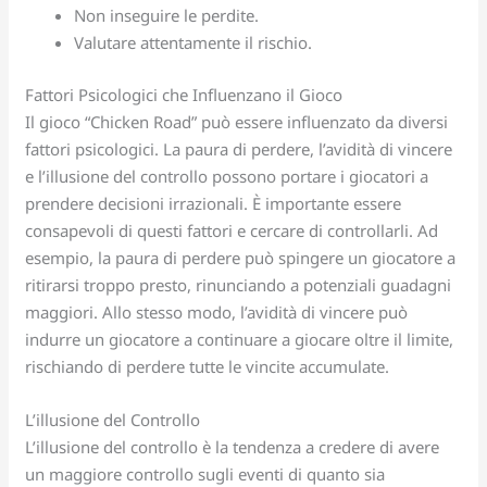
Non inseguire le perdite.
Valutare attentamente il rischio.
Fattori Psicologici che Influenzano il Gioco
Il gioco “Chicken Road” può essere influenzato da diversi
fattori psicologici. La paura di perdere, l’avidità di vincere
e l’illusione del controllo possono portare i giocatori a
prendere decisioni irrazionali. È importante essere
consapevoli di questi fattori e cercare di controllarli. Ad
esempio, la paura di perdere può spingere un giocatore a
ritirarsi troppo presto, rinunciando a potenziali guadagni
maggiori. Allo stesso modo, l’avidità di vincere può
indurre un giocatore a continuare a giocare oltre il limite,
rischiando di perdere tutte le vincite accumulate.
L’illusione del Controllo
L’illusione del controllo è la tendenza a credere di avere
un maggiore controllo sugli eventi di quanto sia