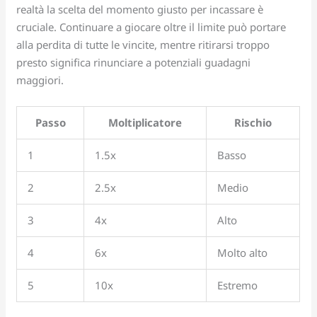
realtà la scelta del momento giusto per incassare è
cruciale. Continuare a giocare oltre il limite può portare
alla perdita di tutte le vincite, mentre ritirarsi troppo
presto significa rinunciare a potenziali guadagni
maggiori.
Passo
Moltiplicatore
Rischio
1
1.5x
Basso
2
2.5x
Medio
3
4x
Alto
4
6x
Molto alto
5
10x
Estremo