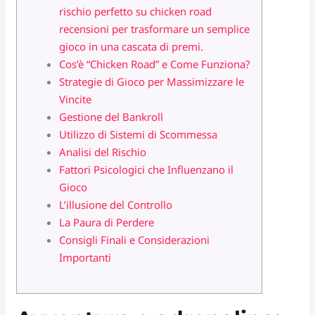
rischio perfetto su chicken road
recensioni per trasformare un semplice
gioco in una cascata di premi.
Cos’è “Chicken Road” e Come Funziona?
Strategie di Gioco per Massimizzare le
Vincite
Gestione del Bankroll
Utilizzo di Sistemi di Scommessa
Analisi del Rischio
Fattori Psicologici che Influenzano il
Gioco
L’illusione del Controllo
La Paura di Perdere
Consigli Finali e Considerazioni
Importanti