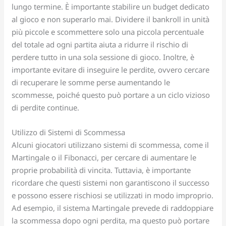
lungo termine. È importante stabilire un budget dedicato
al gioco e non superarlo mai. Dividere il bankroll in unità
più piccole e scommettere solo una piccola percentuale
del totale ad ogni partita aiuta a ridurre il rischio di
perdere tutto in una sola sessione di gioco. Inoltre, è
importante evitare di inseguire le perdite, ovvero cercare
di recuperare le somme perse aumentando le
scommesse, poiché questo può portare a un ciclo vizioso
di perdite continue.
Utilizzo di Sistemi di Scommessa
Alcuni giocatori utilizzano sistemi di scommessa, come il
Martingale o il Fibonacci, per cercare di aumentare le
proprie probabilità di vincita. Tuttavia, è importante
ricordare che questi sistemi non garantiscono il successo
e possono essere rischiosi se utilizzati in modo improprio.
Ad esempio, il sistema Martingale prevede di raddoppiare
la scommessa dopo ogni perdita, ma questo può portare