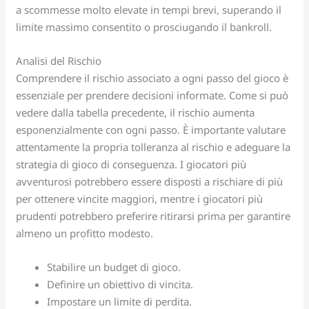
a scommesse molto elevate in tempi brevi, superando il
limite massimo consentito o prosciugando il bankroll.
Analisi del Rischio
Comprendere il rischio associato a ogni passo del gioco è
essenziale per prendere decisioni informate. Come si può
vedere dalla tabella precedente, il rischio aumenta
esponenzialmente con ogni passo. È importante valutare
attentamente la propria tolleranza al rischio e adeguare la
strategia di gioco di conseguenza. I giocatori più
avventurosi potrebbero essere disposti a rischiare di più
per ottenere vincite maggiori, mentre i giocatori più
prudenti potrebbero preferire ritirarsi prima per garantire
almeno un profitto modesto.
Stabilire un budget di gioco.
Definire un obiettivo di vincita.
Impostare un limite di perdita.