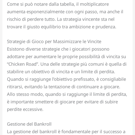
Come si può notare dalla tabella, il moltiplicatore
aumenta esponenzialmente con ogni passo, ma anche il
rischio di perdere tutto. La strategia vincente sta nel
trovare il giusto equilibrio tra ambizione e prudenza.
Strategie di Gioco per Massimizzare le Vincite
Esistono diverse strategie che i giocatori possono
adottare per aumentare le proprie possibilità di vincita su
“Chicken Road”. Una delle strategie più comuni è quella di
stabilire un obiettivo di vincita e un limite di perdita.
Quando si raggiunge l’obiettivo prefissato, è consigliabile
ritirarsi, evitando la tentazione di continuare a giocare.
Allo stesso modo, quando si raggiunge il limite di perdita,
è importante smettere di giocare per evitare di subire
perdite eccessive.
Gestione del Bankroll
La gestione del bankroll è fondamentale per il successo a