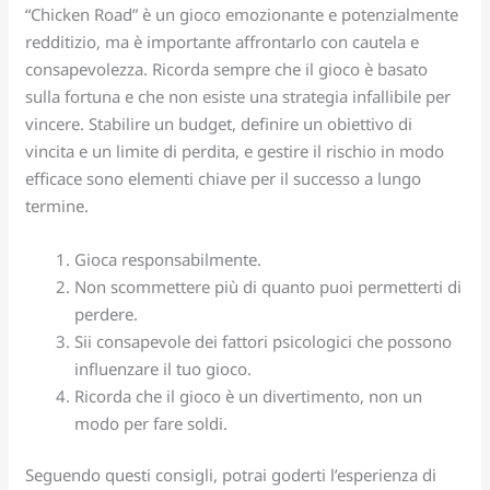
“Chicken Road” è un gioco emozionante e potenzialmente
redditizio, ma è importante affrontarlo con cautela e
consapevolezza. Ricorda sempre che il gioco è basato
sulla fortuna e che non esiste una strategia infallibile per
vincere. Stabilire un budget, definire un obiettivo di
vincita e un limite di perdita, e gestire il rischio in modo
efficace sono elementi chiave per il successo a lungo
termine.
Gioca responsabilmente.
Non scommettere più di quanto puoi permetterti di
perdere.
Sii consapevole dei fattori psicologici che possono
influenzare il tuo gioco.
Ricorda che il gioco è un divertimento, non un
modo per fare soldi.
Seguendo questi consigli, potrai goderti l’esperienza di